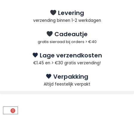
Ga
naar
Levering
de
verzending binnen 1-2 werkdagen
inhoud
Cadeautje
gratis sieraad bij orders > €40
🖤 Lage verzendkosten
€1.45 en > €30 gratis verzending!
🖤 Verpakking
Altijd feestelijk verpakt
0
Winkelwagen