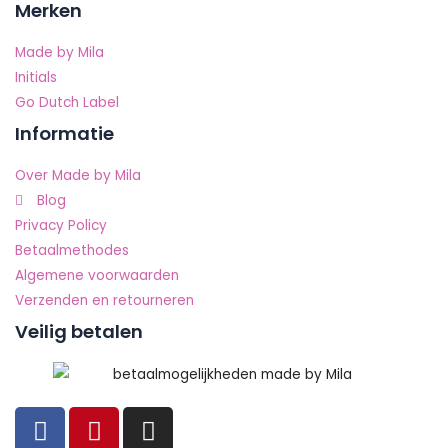
Merken
Made by Mila
Initials
Go Dutch Label
Informatie
Over Made by Mila
Blog
Privacy Policy
Betaalmethodes
Algemene voorwaarden
Verzenden en retourneren
Veilig betalen
F
P
I
a
i
n