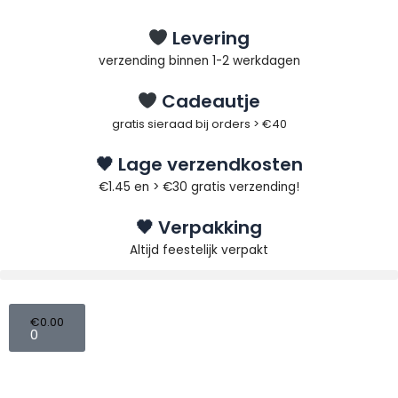
Ga
naar
Levering
de
verzending binnen 1-2 werkdagen
inhoud
Cadeautje
gratis sieraad bij orders > €40
🖤 Lage verzendkosten
€1.45 en > €30 gratis verzending!
🖤 Verpakking
Altijd feestelijk verpakt
Winkelwagen
€
0.00
0