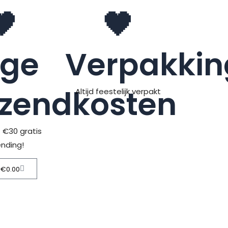
🖤
🖤
age
Verpakkin
rzendkosten
Altijd feestelijk verpakt
> €30 gratis
ending!
Winkelwagen
€
0.00