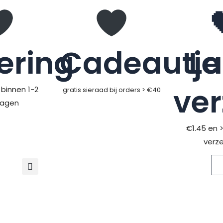
ering
Cadeautje
L
ve
binnen 1-2
gratis sieraad bij orders > €40
dagen
€1.45 en 
verz