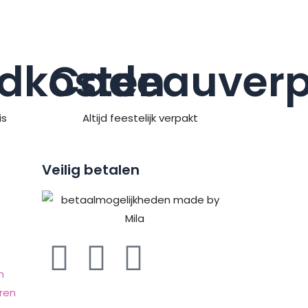
dkosten
Cadeauverp
is
Altijd feestelijk verpakt
Veilig betalen
F
P
I
n
a
i
n
ren