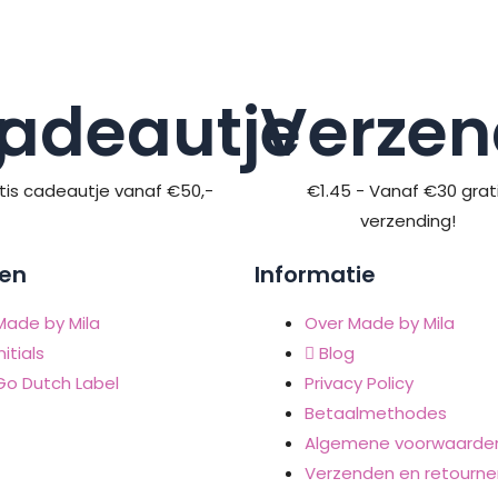
g
adeautje
Verzen
tis cadeautje vanaf €50,-
€1.45 - Vanaf €30 grat
verzending!
en
Informatie
Made by Mila
Over Made by Mila
nitials
Blog
Go Dutch Label
Privacy Policy
Betaalmethodes
Algemene voorwaarde
Verzenden en retourne