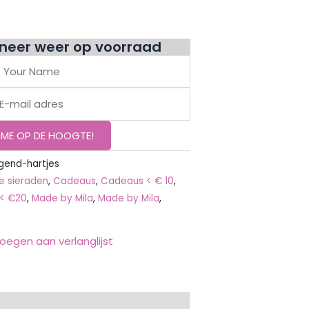
nneer weer op voorraad
gend-hartjes
le sieraden
,
Cadeaus
,
Cadeaus < € 10
,
< €20
,
Made by Mila
,
Made by Mila
,
oegen aan verlanglijst