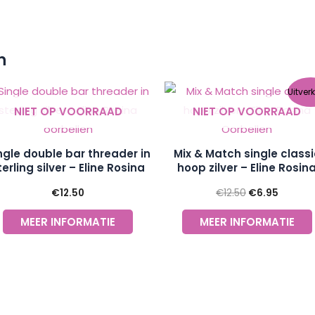
n
Oorspronkeli
Huidig
Uitver
prijs
prijs
NIET OP VOORRAAD
NIET OP VOORRAAD
was:
is:
€12.50.
€6.95.
ngle double bar threader in
Mix & Match single classi
terling silver – Eline Rosina
hoop zilver – Eline Rosin
oorbellen
Oorbellen
€
12.50
€
12.50
€
6.95
MEER INFORMATIE
MEER INFORMATIE