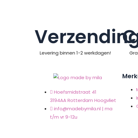
Verzendin
C
Levering binnen 1-2 werkdagen!
Gra
Merk
Hoefsmidstraat 41
I
3194AA Rotterdam Hoogvliet
info@madebymila.nl | ma
t/m vr 9-12u