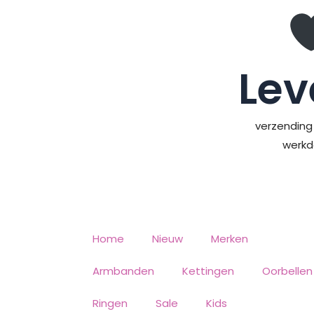
Ga
naar
de
inhoud
Lev
verzending 
werk
Home
Nieuw
Merken
Armbanden
Kettingen
Oorbellen
Ringen
Sale
Kids