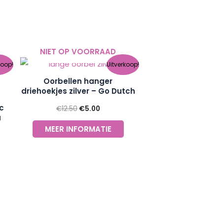
NIET OP VOORRAAD
jke
e
Oorspronkelijke
Huidige
koop!
Uitverkoop!
prijs
prijs
was:
is:
Oorbellen hanger
€12.50.
€5.00.
driehoekjes zilver – Go Dutch
Label
c
€
12.50
€
5.00
a
MEER INFORMATIE