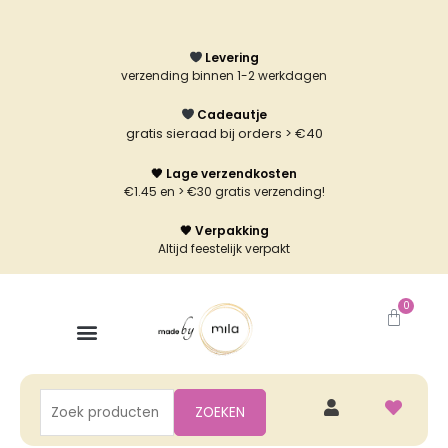
Ga
naar
Levering
de
verzending binnen 1-2 werkdagen
inhoud
Cadeautje
gratis sieraad bij orders > €40
🖤 Lage verzendkosten
€1.45 en > €30 gratis verzending!
🖤 Verpakking
Altijd feestelijk verpakt
0
Winke
Zoeken
ZOEKEN
naar: