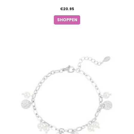
€
20.95
SHOPPEN