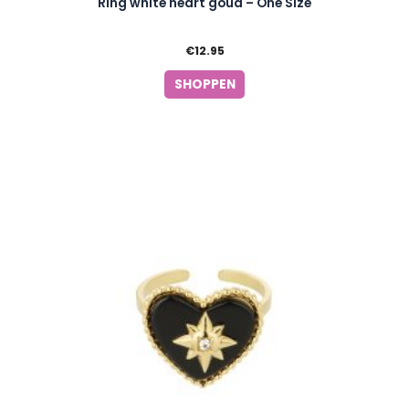
Ring white heart goud – One Size
€
12.95
SHOPPEN