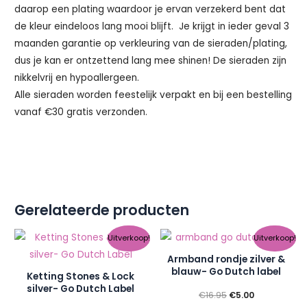
daarop een plating waardoor je ervan verzekerd bent dat
de kleur eindeloos lang mooi blijft. Je krijgt in ieder geval 3
maanden garantie op verkleuring van de sieraden/plating,
dus je kan er ontzettend lang mee shinen! De sieraden zijn
nikkelvrij en hypoallergeen.
Alle sieraden worden feestelijk verpakt en bij een bestelling
vanaf €30 gratis verzonden.
Gerelateerde producten
Oorspronkelijke
Huidige
Oorspronkelijke
Huidige
Uitverkoop!
Uitverkoop!
prijs
prijs
prijs
prijs
was:
is:
was:
is:
Armband rondje zilver &
€19.95.
€5.00.
€16.95.
€5.00.
blauw- Go Dutch label
Ketting Stones & Lock
silver- Go Dutch Label
€
16.95
€
5.00