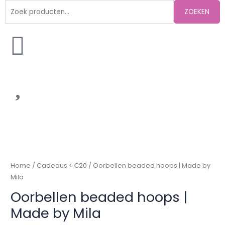
Zoeken
ZOEKEN
naar:
Oorbellen
beaded
hoops
|
Home
/
Cadeaus < €20
/ Oorbellen beaded hoops | Made by
Made
Mila
by
Oorbellen beaded hoops |
Mila
Made by Mila
aantal