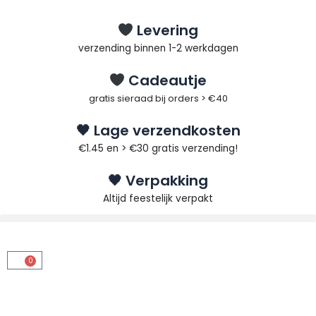
Ga
naar
Levering
de
verzending binnen 1-2 werkdagen
inhoud
Cadeautje
gratis sieraad bij orders > €40
🖤 Lage verzendkosten
€1.45 en > €30 gratis verzending!
🖤 Verpakking
Altijd feestelijk verpakt
0
Winkelwagen