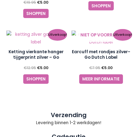
€
19.95
€
5.00
SHOPPEN
SHOPPEN
Oorspronkelijke
Huidige
Oorspronkelijke
Huidige
NIET OP VOORRAAD
Uitverkoop!
Uitverkoop!
prijs
prijs
prijs
prijs
was:
is:
was:
is:
€12.95.
€5.00.
€7.95.
€5.00.
Ketting vierkante hanger
Earcuff met rondjes zilver-
tijgerprint zilver – Go
Go Dutch Label
Dutch Label
€
12.95
€
5.00
€
7.95
€
5.00
SHOPPEN
MEER INFORMATIE
Verzending
Levering binnen 1-2 werkdagen!
Cadeautje