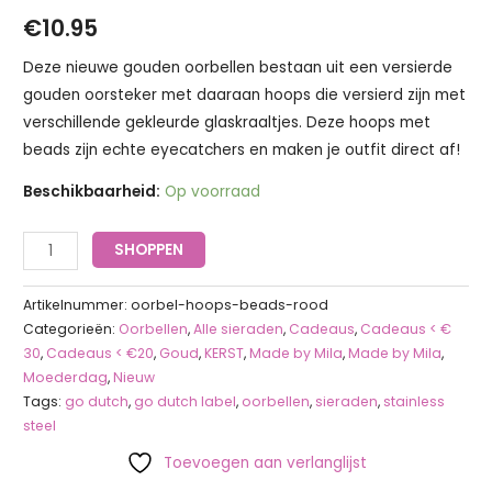
€
10.95
Deze nieuwe gouden oorbellen bestaan uit een versierde
gouden oorsteker met daaraan hoops die versierd zijn met
verschillende gekleurde glaskraaltjes. Deze hoops met
beads zijn echte eyecatchers en maken je outfit direct af!
Beschikbaarheid:
Op voorraad
SHOPPEN
Artikelnummer:
oorbel-hoops-beads-rood
Categorieën:
Oorbellen
,
Alle sieraden
,
Cadeaus
,
Cadeaus < €
30
,
Cadeaus < €20
,
Goud
,
KERST
,
Made by Mila
,
Made by Mila
,
Moederdag
,
Nieuw
Tags:
go dutch
,
go dutch label
,
oorbellen
,
sieraden
,
stainless
steel
Toevoegen aan verlanglijst