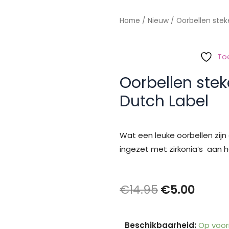
Home
/
Nieuw
/ Oorbellen stek
To
Oorbellen stek
Dutch Label
Wat een leuke oorbellen zijn d
ingezet met zirkonia’s aan h
Oorspronke
Huidi
€
14.95
€
5.00
prijs
prijs
Oorbellen
Beschikbaarheid:
Op voor