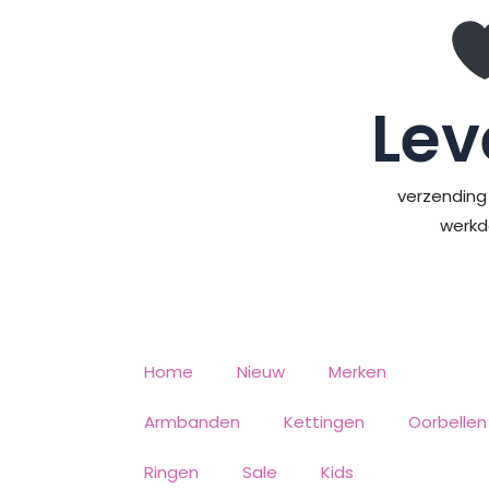
Ga
naar
de
inhoud
Lev
verzending 
werk
Home
Nieuw
Merken
Armbanden
Kettingen
Oorbellen
Ringen
Sale
Kids