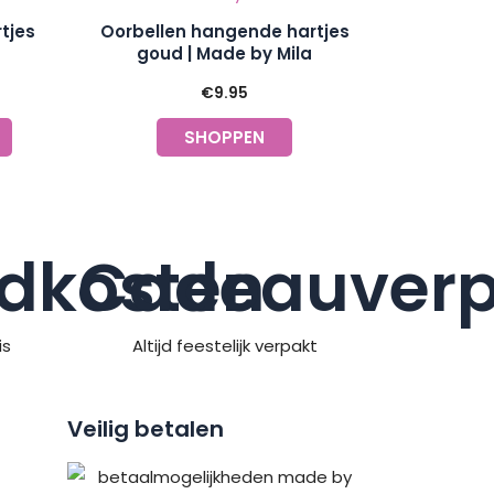
tjes
Oorbellen hangende hartjes
goud | Made by Mila
€
9.95
SHOPPEN
dkosten
Cadeauverp
is
Altijd feestelijk verpakt
Veilig betalen