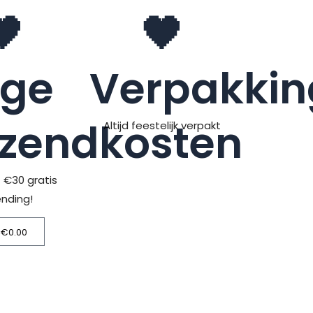
🖤
🖤
age
Verpakkin
rzendkosten
Altijd feestelijk verpakt
> €30 gratis
ending!
€
0.00
Winkelwagen