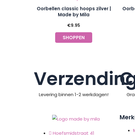
Oorbellen classic hoops zilver |
Oorbe
Made by Mila
€
9.95
SHOPPEN
Verzendin
C
Levering binnen 1-2 werkdagen!
Gra
Merk
Hoefsmidstraat 41