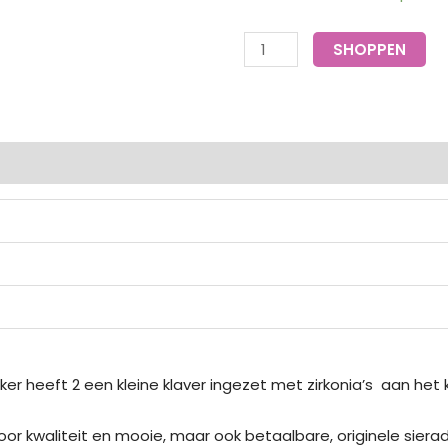
was:
is:
steker
€14.95.
€5.00
klaver
SHOPPEN
goud
-
Go
Dutch
ingen (0)
Label
aantal
eker heeft 2 een kleine klaver ingezet met zirkonia’s aan het
oor kwaliteit en mooie, maar ook betaalbare, originele siera