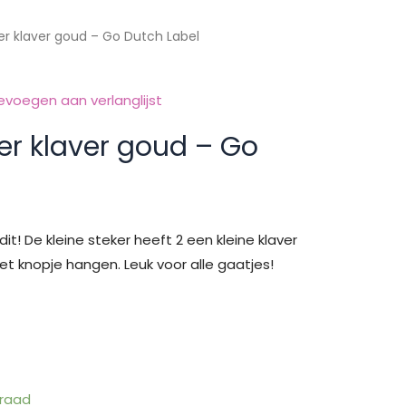
er klaver goud – Go Dutch Label
evoegen aan verlanglijst
er klaver goud – Go
it! De kleine steker heeft 2 een kleine klaver
et knopje hangen. Leuk voor alle gaatjes!
lijke
ge
raad