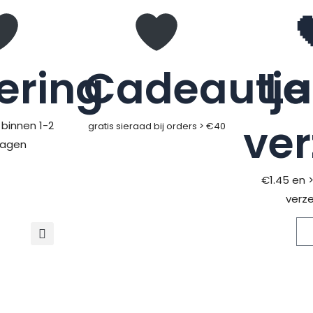
ering
Cadeautje
L
ve
binnen 1-2
gratis sieraad bij orders > €40
dagen
€1.45 en 
verz