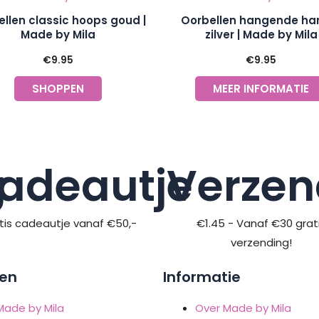
llen classic hoops goud |
Oorbellen hangende har
Made by Mila
zilver | Made by Mila
€
9.95
€
9.95
SHOPPEN
MEER INFORMATIE
g
adeautje
Verzen
tis cadeautje vanaf €50,-
€1.45 - Vanaf €30 grat
verzending!
en
Informatie
Made by Mila
Over Made by Mila