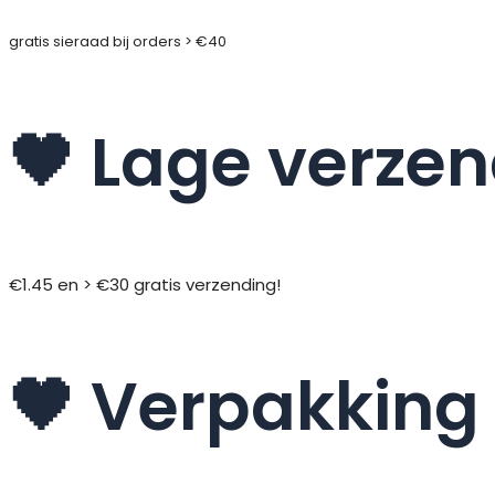
gratis sieraad bij orders > €40
🖤 Lage verze
€1.45 en > €30 gratis verzending!
🖤 Verpakking