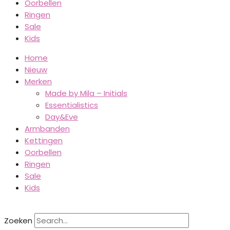
Oorbellen
Ringen
Sale
Kids
Home
Nieuw
Merken
Made by Mila – Initials
Essentialistics
Day&Eve
Armbanden
Kettingen
Oorbellen
Ringen
Sale
Kids
Zoeken