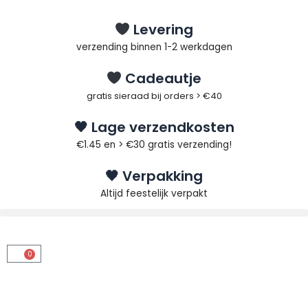
Ga
naar
Levering
de
verzending binnen 1-2 werkdagen
inhoud
Cadeautje
gratis sieraad bij orders > €40
🖤 Lage verzendkosten
€1.45 en > €30 gratis verzending!
🖤 Verpakking
Altijd feestelijk verpakt
0
Winkelwagen