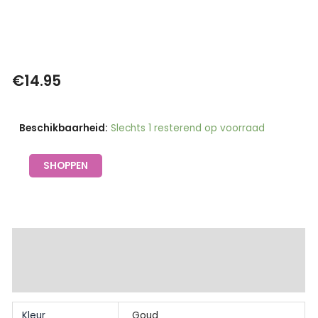
€
14.95
Oorbellen
Beschikbaarheid:
Slechts 1 resterend op voorraad
open
hart
SHOPPEN
goud
|
Day&Eve
aantal
Extra informatie
Beschrijving
Kleur
Goud