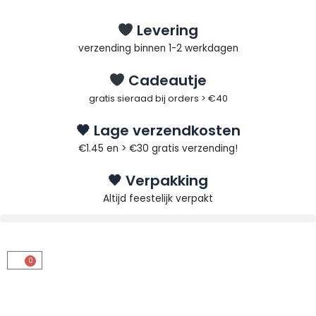
Ga
naar
Levering
de
verzending binnen 1-2 werkdagen
inhoud
Cadeautje
gratis sieraad bij orders > €40
🖤 Lage verzendkosten
€1.45 en > €30 gratis verzending!
🖤 Verpakking
Altijd feestelijk verpakt
0
Winkelwagen