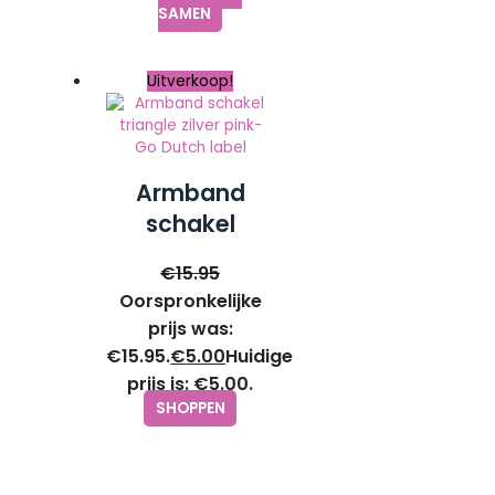
Custom Made
SAMEN
by Mila
Uitverkoop!
Armband
schakel
triangle zilver
€
15.95
pink- Go
Oorspronkelijke
Dutch label
prijs was:
€15.95.
€
5.00
Huidige
prijs is: €5.00.
SHOPPEN