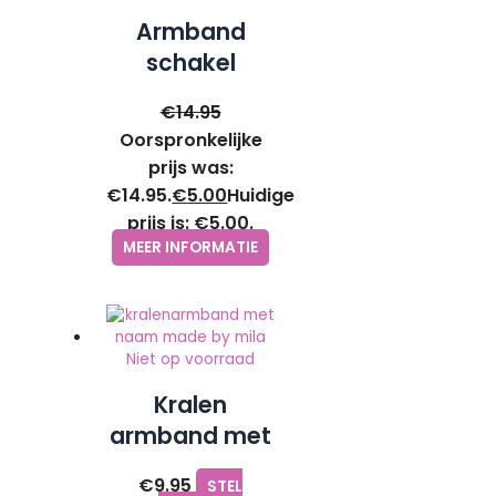
Armband
schakel
rondjes zilver-
€
14.95
Go Dutch
Oorspronkelijke
label
prijs was:
€14.95.
€
5.00
Huidige
prijs is: €5.00.
MEER INFORMATIE
Niet op voorraad
Kralen
armband met
naam –
€
9.95
STEL