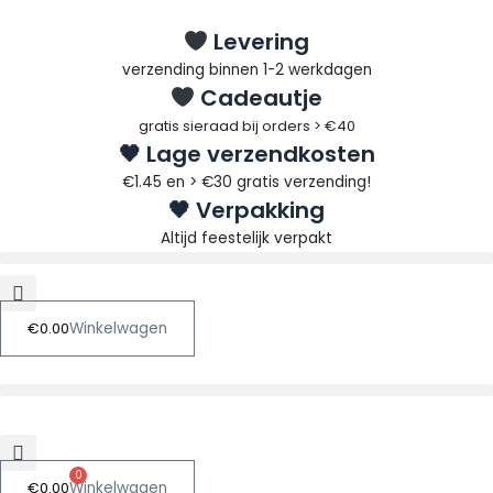
Ga
Zoeken
Levering
naar
naar:
de
verzending binnen 1-2 werkdagen
Cadeautje
inhoud
gratis sieraad bij orders > €40
🖤 Lage verzendkosten
€1.45 en > €30 gratis verzending!
🖤 Verpakking
Altijd feestelijk verpakt
€
0.00
Winkelwagen
0
€
0.00
Winkelwagen