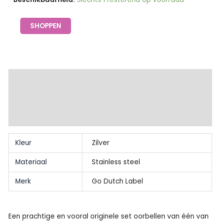
was:
is:
hanger
€14.95.
€5.00.
klaver
SHOPPEN
blauw
zilver
-
Go
Extra informatie
Dutch
Beschrijving
Label
aantal
Beoordelingen (0)
Kleur
Zilver
Materiaal
Stainless steel
Merk
Go Dutch Label
Een prachtige en vooral originele set oorbellen van één van