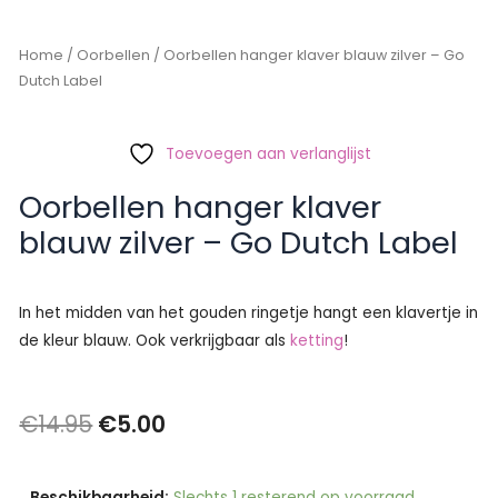
Home
/
Oorbellen
/ Oorbellen hanger klaver blauw zilver – Go
Dutch Label
Toevoegen aan verlanglijst
Oorbellen hanger klaver
blauw zilver – Go Dutch Label
In het midden van het gouden ringetje hangt een klavertje in
de kleur blauw. Ook verkrijgbaar als
ketting
!
Oorspronkelijke
Huidige
€
14.95
€
5.00
prijs
prijs
Oorbellen
Beschikbaarheid:
Slechts 1 resterend op voorraad