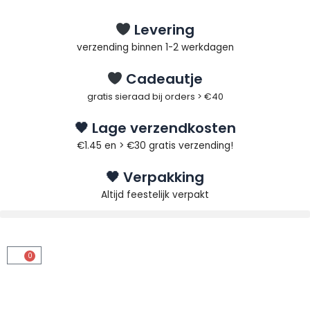
Ga
naar
Levering
de
verzending binnen 1-2 werkdagen
inhoud
Cadeautje
gratis sieraad bij orders > €40
🖤 Lage verzendkosten
€1.45 en > €30 gratis verzending!
🖤 Verpakking
Altijd feestelijk verpakt
0
Winkelwagen