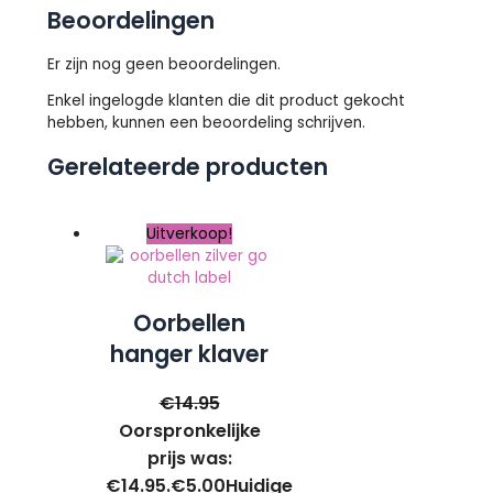
Beoordelingen
Er zijn nog geen beoordelingen.
Enkel ingelogde klanten die dit product gekocht
hebben, kunnen een beoordeling schrijven.
Gerelateerde producten
Uitverkoop!
Oorbellen
hanger klaver
blauw zilver –
€
14.95
Go Dutch
Oorspronkelijke
Label
prijs was:
€14.95.
€
5.00
Huidige