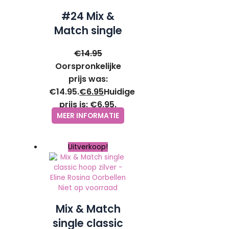
#24 Mix &
Match single
pendant –
€
14.95
Eline Rosina
Oorspronkelijke
Oorbellen
prijs was:
€14.95.
€
6.95
Huidige
prijs is: €6.95.
MEER INFORMATIE
Uitverkoop!
Niet op voorraad
Mix & Match
single classic