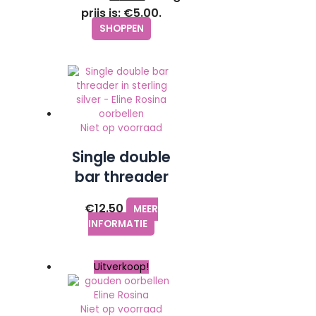
prijs is: €5.00.
SHOPPEN
Niet op voorraad
Single double
bar threader
in sterling
€
12.50
MEER
silver – Eline
INFORMATIE
Rosina
oorbellen
Uitverkoop!
Niet op voorraad