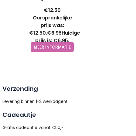
hoop zilver –
€
12.50
Eline Rosina
Oorspronkelijke
Oorbellen
prijs was:
€12.50.
€
6.95
Huidige
prijs is: €6.95.
MEER INFORMATIE
Verzending
Levering binnen 1-2 werkdagen!
Cadeautje
Gratis cadeautje vanaf €50,-