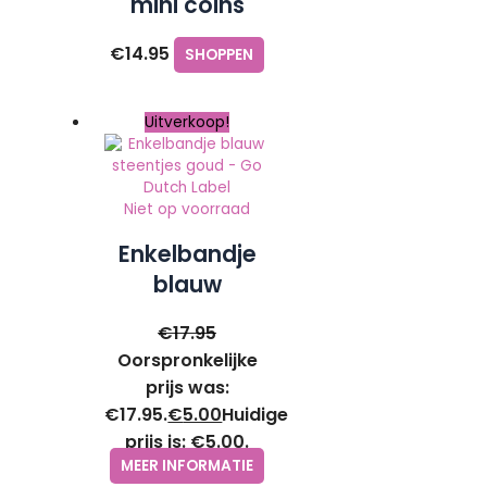
mini coins
zilver | Made
€
14.95
SHOPPEN
by Mila
Uitverkoop!
Niet op voorraad
Enkelbandje
blauw
steentjes
€
17.95
goud – Go
Oorspronkelijke
Dutch Label
prijs was:
€17.95.
€
5.00
Huidige
prijs is: €5.00.
MEER INFORMATIE