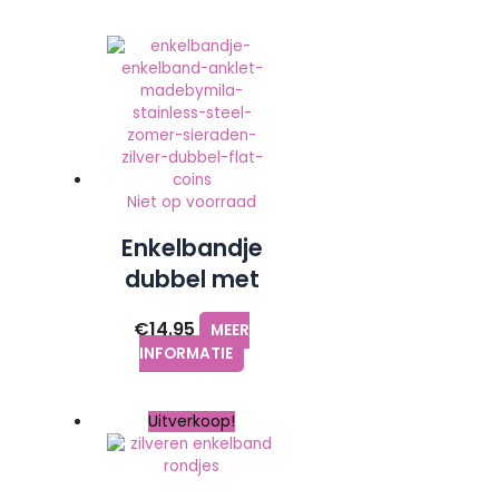
Niet op voorraad
Enkelbandje
dubbel met
coins zilver |
€
14.95
MEER
Made by Mila
INFORMATIE
Uitverkoop!