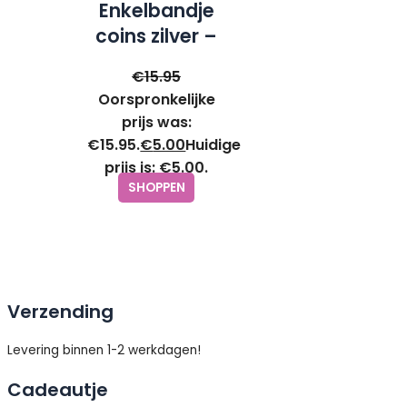
Enkelbandje
coins zilver –
Go Dutch
€
15.95
Label
Oorspronkelijke
prijs was:
€15.95.
€
5.00
Huidige
prijs is: €5.00.
SHOPPEN
Verzending
Levering binnen 1-2 werkdagen!
Cadeautje