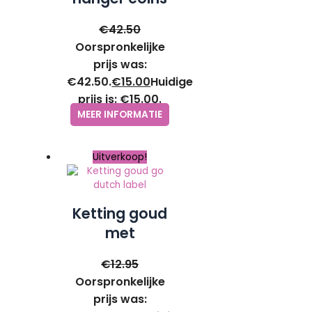
goud – ZAG
€
42.50
Bijoux
Oorspronkelijke
prijs was:
€42.50.
€
15.00
Huidige
prijs is: €15.00.
MEER INFORMATIE
Uitverkoop!
Ketting goud
met
middeleeuws
€
12.95
wapen hanger
Oorspronkelijke
– Go Dutch
prijs was:
Label