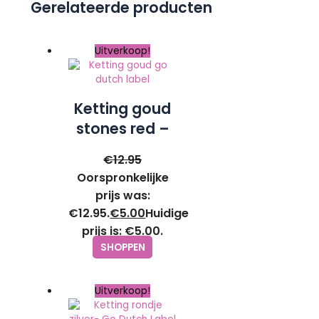
Gerelateerde producten
Uitverkoop!
Ketting goud
stones red –
Go Dutch
€
12.95
Label
Oorspronkelijke
prijs was:
€12.95.
€
5.00
Huidige
prijs is: €5.00.
SHOPPEN
Uitverkoop!