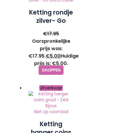
Ketting rondje
zilver- Go
Dutch Label
€
17.95
Oorspronkelijke
prijs was:
€17.95.
€
5.00
Huidige
prijs is: €5.00.
SHOPPEN
Uitverkoop!
Niet op voorraad
Ketting
hanger coins