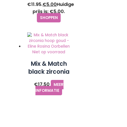
€11.95.
€
5.00
Huidige
prijs is: €5.00.
SHOPPEN
Niet op voorraad
Mix & Match
black zirconia
hoop goud –
€
17.50
MEER
Eline Rosina
INFORMATIE
Oorbellen