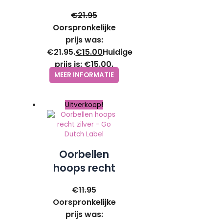
sterretjes-
€
21.95
ZAG Bijoux
Oorspronkelijke
prijs was:
€21.95.
€
15.00
Huidige
prijs is: €15.00.
MEER INFORMATIE
Uitverkoop!
Oorbellen
hoops recht
zilver – Go
€
11.95
Dutch Label
Oorspronkelijke
prijs was: