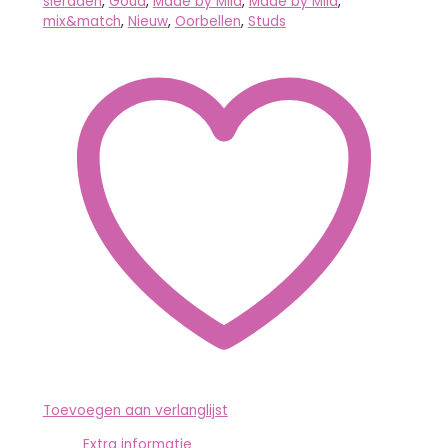
sieraden
,
Goud
,
Made by Mila
,
Made by Mila
,
mix&match
,
Nieuw
,
Oorbellen
,
Studs
Toevoegen aan verlanglijst
Extra informatie