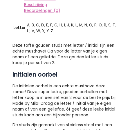
Beschrijving
Beoordelingen (0)
A, B, C, D, E, F, G, H, I, J, K, L, M, N, O, P, Q, R, S, T,
Letter
U, V, W, X, Y, Z
Deze toffe gouden studs met letter / initial zijn een
echte musthave! Ga voor de letter van je eigen
naam of een geliefde. Deze gouden letter studs
koop je per set van 2.
Initialen oorbel
De initialen oorbel is een echte musthave deze
zomer! Deze super leuke, gouden oorbellen met
letter koop je in een set van 2 voor de beste prijs bij
Made by Mila! Draag de letter / initial van je eigen
naam of van een geliefde, óf geef deze leuke initial
studs kado aan een bijzonder persoon.
De studs zijn gemaakt van stainless steel met een