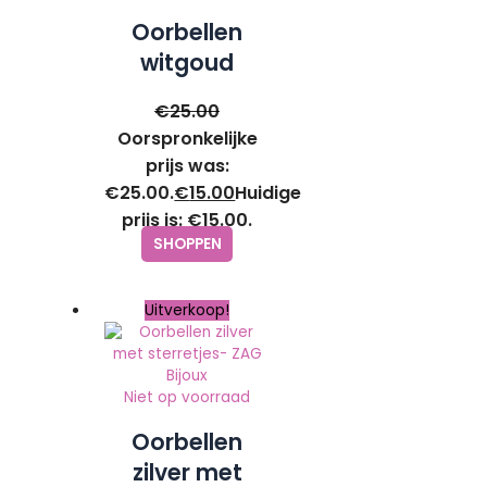
Oorbellen
witgoud
klaver zwart
€
25.00
steker- ZAG
Oorspronkelijke
Bijoux
prijs was:
€25.00.
€
15.00
Huidige
prijs is: €15.00.
SHOPPEN
Uitverkoop!
Niet op voorraad
Oorbellen
zilver met