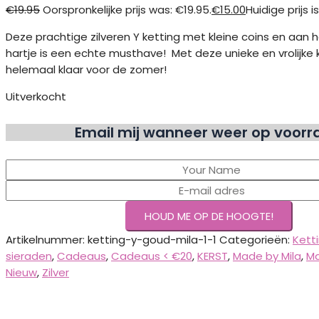
€
19.95
Oorspronkelijke prijs was: €19.95.
€
15.00
Huidige prijs i
Deze prachtige zilveren Y ketting met kleine coins en aan 
hartje is een echte musthave! Met deze unieke en vrolijke 
helemaal klaar voor de zomer!
Uitverkocht
Email mij wanneer weer op voor
Artikelnummer:
ketting-y-goud-mila-1-1
Categorieën:
Kett
sieraden
,
Cadeaus
,
Cadeaus < €20
,
KERST
,
Made by Mila
,
Ma
Nieuw
,
Zilver