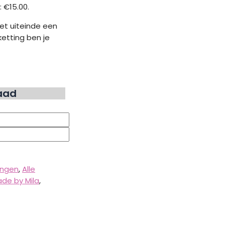
s: €15.00.
het uiteinde een
ketting ben je
raad
ingen
,
Alle
de by Mila
,