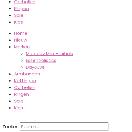
Oorbellen
Ringen
Sale
Kids
Home
Nieuw
Merken
Made by Mila – Initials
Essentialistics
Day&Eve
Armbanden
Kettingen
Oorbellen
Ringen
Sale
Kids
Zoeken