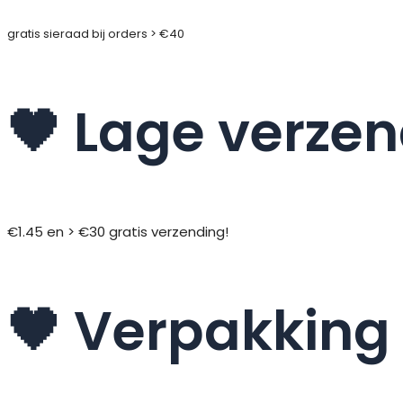
gratis sieraad bij orders > €40
🖤 Lage verze
€1.45 en > €30 gratis verzending!
🖤 Verpakking