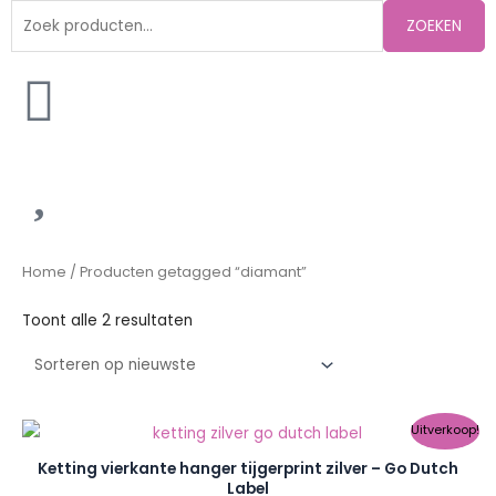
Zoeken
ZOEKEN
naar:
Gesorteerd
op
nieuwste
Home
/ Producten getagged “diamant”
Toont alle 2 resultaten
Oorspronkelijke
Huidige
Uitverkoop!
prijs
prijs
was:
is:
Ketting vierkante hanger tijgerprint zilver – Go Dutch
€12.95.
€5.00.
Label