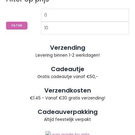
e
p
p
n
r
r
n
i
i
FILTER
a
j
j
a
s
s
r
Verzending
:
Levering binnen 1-2 werkdagen!
Cadeautje
Gratis cadeautje vanaf €50,-
Verzendkosten
€1.45 - Vanaf €30 gratis verzending!
Cadeauverpakking
Altijd feestelijk verpakt