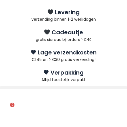
Ga
naar
Levering
de
verzending binnen 1-2 werkdagen
inhoud
Cadeautje
gratis sieraad bij orders > €40
🖤 Lage verzendkosten
€1.45 en > €30 gratis verzending!
🖤 Verpakking
Altijd feestelijk verpakt
0
Winkelwagen