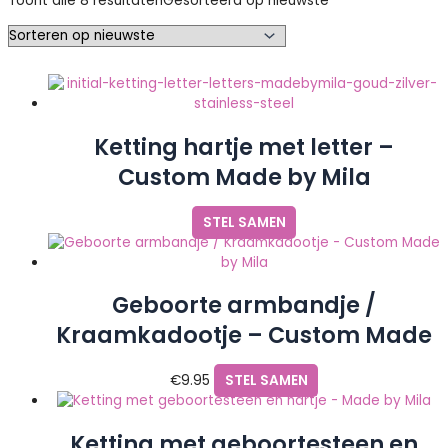
Toont alle 8 resultaten
Gesorteerd op nieuwste
Ketting hartje met letter –
Custom Made by Mila
STEL SAMEN
Geboorte armbandje /
Kraamkadootje – Custom Made
by Mila
€
9.95
STEL SAMEN
Ketting met geboortesteen en