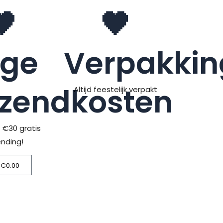
🖤
🖤
age
Verpakkin
rzendkosten
Altijd feestelijk verpakt
> €30 gratis
ending!
€
0.00
Winkelwagen