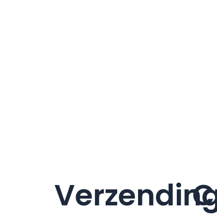
Verzendin
C