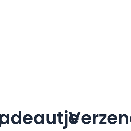
g
adeautje
Verzen