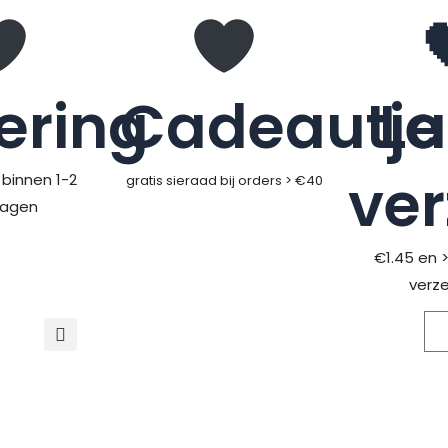
ering
Cadeautje
L
ve
binnen 1-2
gratis sieraad bij orders > €40
dagen
€1.45 en 
verz