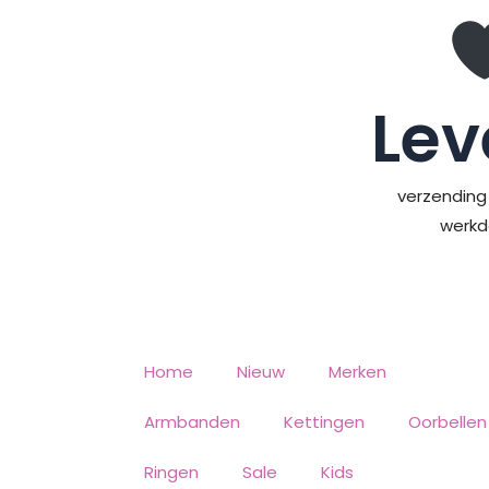
Ga
naar
de
inhoud
Lev
verzending 
werk
Home
Nieuw
Merken
Armbanden
Kettingen
Oorbellen
Ringen
Sale
Kids