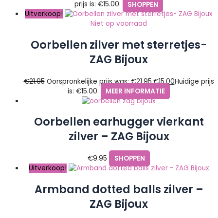
prijs is: €15.00.
SHOPPEN
Uitverkoop!
Niet op voorraad
Oorbellen zilver met sterretjes-
ZAG Bijoux
€
21.95
Oorspronkelijke prijs was: €21.95.
€
15.00
Huidige prijs
is: €15.00.
MEER INFORMATIE
Oorbellen earhugger vierkant
zilver – ZAG Bijoux
€
9.95
SHOPPEN
Uitverkoop!
Armband dotted balls zilver –
ZAG Bijoux