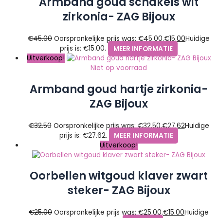
Armband goud schakels wit
zirkonia- ZAG Bijoux
€
45.00
Oorspronkelijke prijs was: €45.00.
€
15.00
Huidige
prijs is: €15.00.
MEER INFORMATIE
Uitverkoop!
Niet op voorraad
Armband goud hartje zirkonia-
ZAG Bijoux
€
32.50
Oorspronkelijke prijs was: €32.50.
€
27.62
Huidige
prijs is: €27.62.
MEER INFORMATIE
Uitverkoop!
Oorbellen witgoud klaver zwart
steker- ZAG Bijoux
€
25.00
Oorspronkelijke prijs was: €25.00.
€
15.00
Huidige