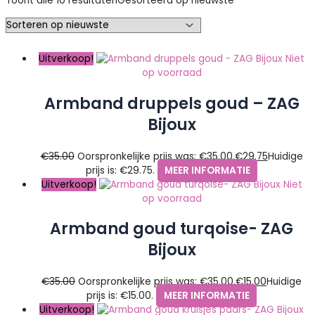
Toont alle 10 resultaten
Gesorteerd op nieuwste
Uitverkoop!
Niet
op voorraad
Armband druppels goud – ZAG
Bijoux
€
35.00
Oorspronkelijke prijs was: €35.00.
€
29.75
Huidige
prijs is: €29.75.
MEER INFORMATIE
Uitverkoop!
Niet
op voorraad
Armband goud turqoise- ZAG
Bijoux
€
35.00
Oorspronkelijke prijs was: €35.00.
€
15.00
Huidige
prijs is: €15.00.
MEER INFORMATIE
Uitverkoop!