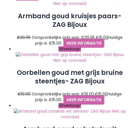
Niet op voorraad
Armband goud kruisjes paars-
ZAG Bijoux
€
39.95
Oorspronkelijke prijs was: €39.95.
€
15.00
Huidige
prijs is: €15.00.
MEER INFORMATIE
Uitverkoop!
Niet op voorraad
Oorbellen goud met grijs bruine
steentjes- ZAG Bijoux
€
19.00
Oorspronkelijke prijs was: €19.00.
€
15.00
Huidige
prijs is: €15.00.
MEER INFORMATIE
Uitverkoop!
Niet op
voorraad