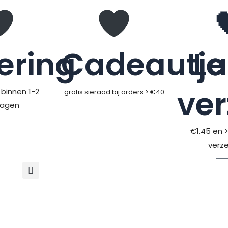
ering
Cadeautje
L
ve
binnen 1-2
gratis sieraad bij orders > €40
dagen
€1.45 en 
verz