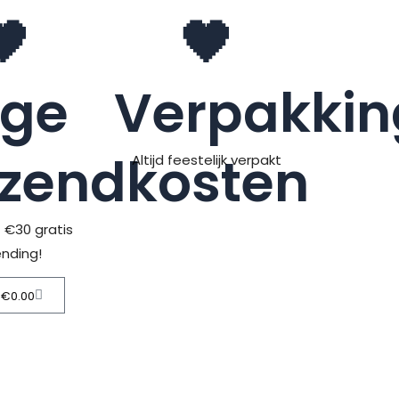
🖤
🖤
age
Verpakkin
rzendkosten
Altijd feestelijk verpakt
> €30 gratis
ending!
Winkelwagen
€
0.00