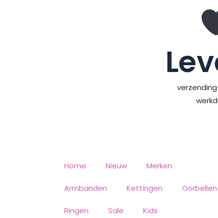
Ga
naar
de
inhoud
Lev
verzending 
werk
Home
Nieuw
Merken
Armbanden
Kettingen
Oorbellen
Ringen
Sale
Kids