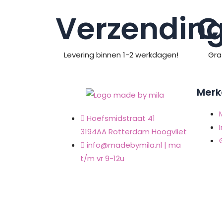
Verzendin
C
Levering binnen 1-2 werkdagen!
Gra
Merk
Hoefsmidstraat 41
I
3194AA Rotterdam Hoogvliet
info@madebymila.nl | ma
t/m vr 9-12u