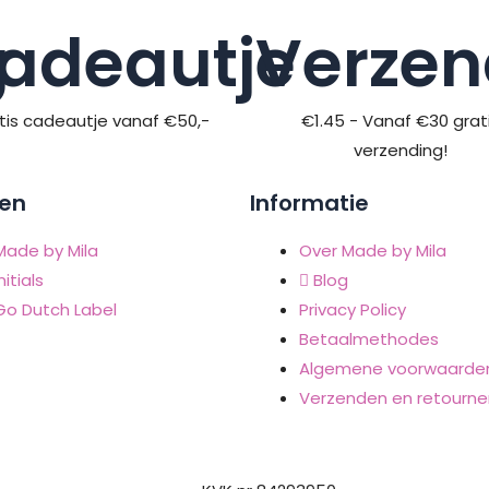
g
adeautje
Verzen
tis cadeautje vanaf €50,-
€1.45 - Vanaf €30 grat
verzending!
en
Informatie
Made by Mila
Over Made by Mila
nitials
Blog
Go Dutch Label
Privacy Policy
Betaalmethodes
Algemene voorwaarde
Verzenden en retourne