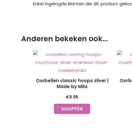
Enkel ingelogde klanten die dit product geko
Anderen bekeken ook...
Oorbellen classic hoops zilver |
Oorbe
Made by Mila
€
9.95
SHOPPEN