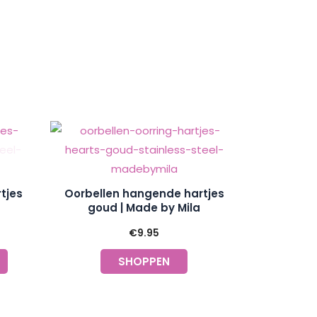
tjes
Oorbellen hangende hartjes
goud | Made by Mila
€
9.95
SHOPPEN