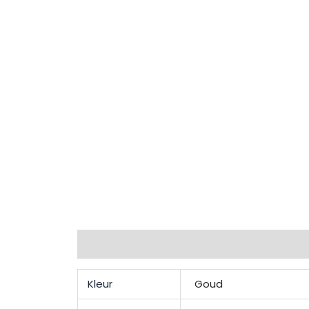
Extra informatie
Beschrijving
Beoordel
Kleur
Goud