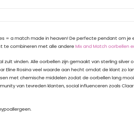
tes = a match made in heaven! De perfecte pendant om je ea
ect te combineren met alle andere
Mix and Match oorbellen 
al zult vinden. Alle oorbellen zijn gemaakt van sterling silver 
aar Eline Rosina veel waarde aan hecht omdat de klant zo lan
sen met chemische middelen zodat de oorbellen lang mooi bl
ty van tevreden klanten, social influenceren zoals Claartj
n hypoallergeen.