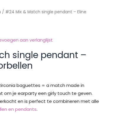
h
/ #24 Mix & Match single pendant – Eline
evoegen aan verlanglijst
ch single pendant –
orbellen
 zirconia baguettes = a match made in
 om je earparty een girly touch te geven.
erkocht en is perfect te combineren met alle
llen en pendants
.