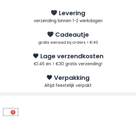
Ga
naar
Levering
de
verzending binnen 1-2 werkdagen
inhoud
Cadeautje
gratis sieraad bij orders > €40
🖤 Lage verzendkosten
€1.45 en > €30 gratis verzending!
🖤 Verpakking
Altijd feestelijk verpakt
0
Winkelwagen