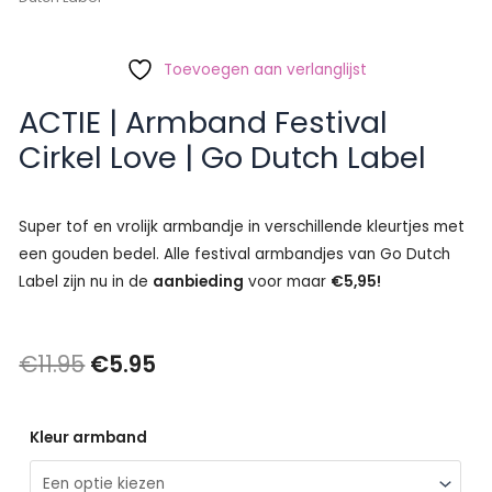
Toevoegen aan verlanglijst
ACTIE | Armband Festival
Cirkel Love | Go Dutch Label
Super tof en vrolijk armbandje in verschillende kleurtjes met
een gouden bedel. Alle festival armbandjes van Go Dutch
Label zijn nu in de
aanbieding
voor maar
€5,95!
Oorspronkelijke
Huidige
€
11.95
€
5.95
prijs
prijs
ACTIE
Kleur armband
was:
is:
|
€11.95.
€5.95.
Armband