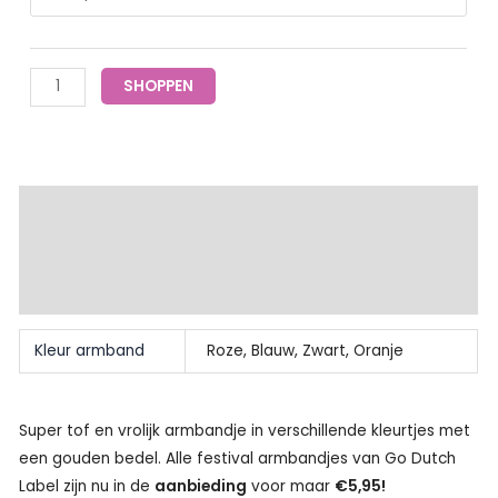
Festival
Cirkel
Love
SHOPPEN
|
Go
Dutch
Label
Extra informatie
aantal
Beschrijving
Beoordelingen (0)
Kleur armband
Roze, Blauw, Zwart, Oranje
Super tof en vrolijk armbandje in verschillende kleurtjes met
een gouden bedel. Alle festival armbandjes van Go Dutch
Label zijn nu in de
aanbieding
voor maar
€5,95!