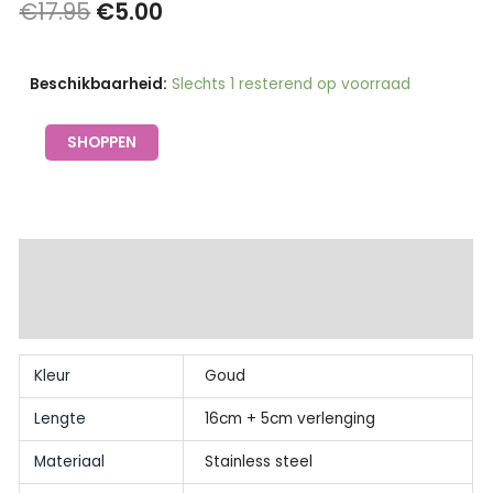
Oorspronkelijke
Huidige
€
17.95
€
5.00
prijs
prijs
Armband
Beschikbaarheid:
Slechts 1 resterend op voorraad
was:
is:
bewerkt
€17.95.
€5.00.
hartje
SHOPPEN
goud-
Go
Dutch
label
Extra informatie
aantal
Beschrijving
Kleur
Goud
Lengte
16cm + 5cm verlenging
Materiaal
Stainless steel