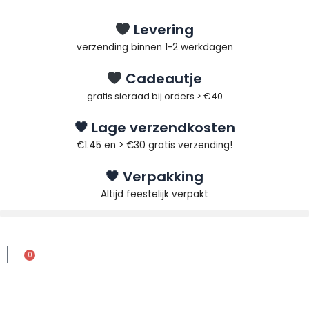
Ga
naar
Levering
de
verzending binnen 1-2 werkdagen
inhoud
Cadeautje
gratis sieraad bij orders > €40
🖤 Lage verzendkosten
€1.45 en > €30 gratis verzending!
🖤 Verpakking
Altijd feestelijk verpakt
0
Winkelwagen