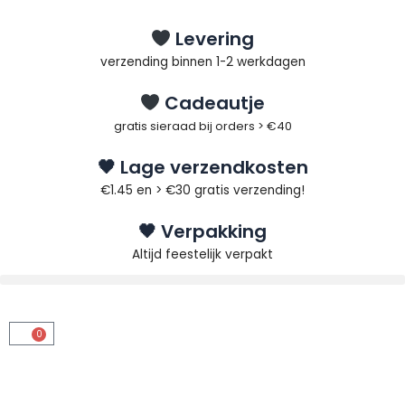
Ga
naar
Levering
de
verzending binnen 1-2 werkdagen
inhoud
Cadeautje
gratis sieraad bij orders > €40
🖤 Lage verzendkosten
€1.45 en > €30 gratis verzending!
🖤 Verpakking
Altijd feestelijk verpakt
0
Winkelwagen