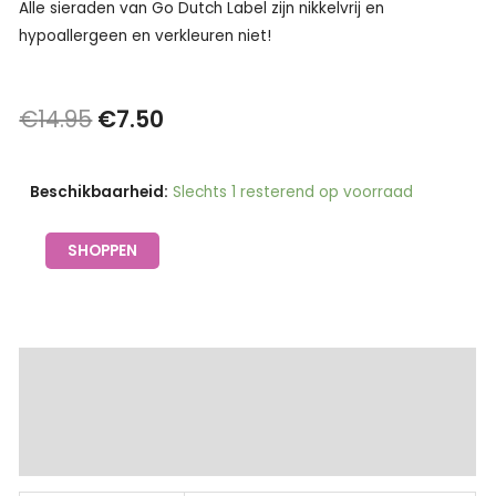
Alle sieraden van Go Dutch Label zijn nikkelvrij en
hypoallergeen en verkleuren niet!
Oorspronkelijke
Huidige
€
14.95
€
7.50
prijs
prijs
Armband
Beschikbaarheid:
Slechts 1 resterend op voorraad
was:
is:
dubbele
€14.95.
€7.50.
schakel
SHOPPEN
goud
-
Go
Dutch
Extra informatie
Label
Beschrijving
aantal
Beoordelingen (0)