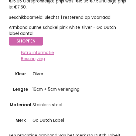
€
15.95
Oorspronkelijke prijs was: €15.95.
€
7.50
Huidige prijs
is: €7.50.
Beschikbaarheid:
Slechts 1 resterend op voorraad
Armband dunne schakel pink white zilver - Go Dutch
label aantal
SHOPPEN
Extra informatie
Beschrijving
Kleur
Zilver
Lengte
16cm + 5cm verlenging
Materiaal
Stainless steel
Merk
Go Dutch Label
Een prachtige armband van het merk Go Dutch Label!