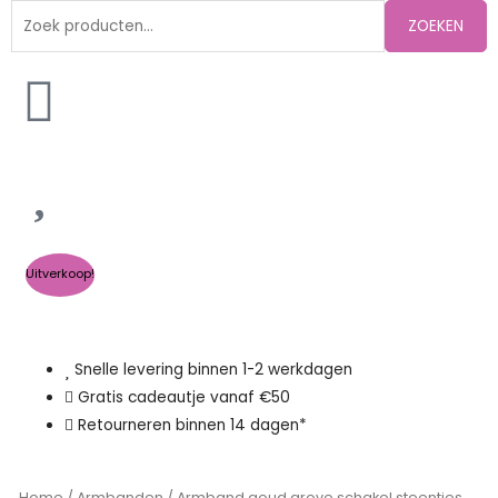
Zoeken
ZOEKEN
naar:
Uitverkoop!
Snelle levering binnen 1-2 werkdagen
Gratis cadeautje vanaf €50
Retourneren binnen 14 dagen*
Home
/
Armbanden
/ Armband goud grove schakel steentjes