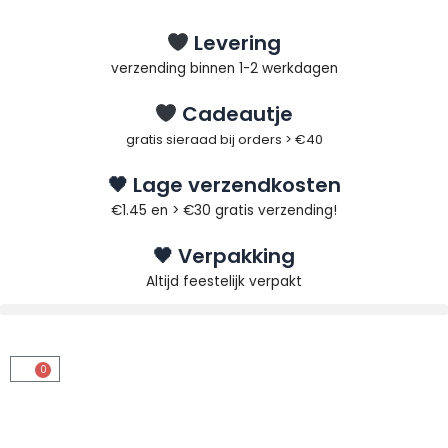
Ga
naar
Levering
de
verzending binnen 1-2 werkdagen
inhoud
Cadeautje
gratis sieraad bij orders > €40
🖤 Lage verzendkosten
€1.45 en > €30 gratis verzending!
🖤 Verpakking
Altijd feestelijk verpakt
0
Winkelwagen