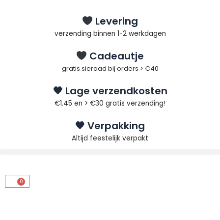
Ga
naar
Levering
de
verzending binnen 1-2 werkdagen
inhoud
Cadeautje
gratis sieraad bij orders > €40
🖤 Lage verzendkosten
€1.45 en > €30 gratis verzending!
🖤 Verpakking
Altijd feestelijk verpakt
0
Winkelwagen