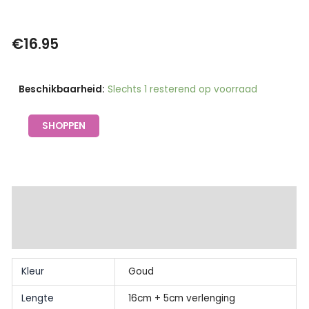
€
16.95
Armband
Beschikbaarheid:
Slechts 1 resterend op voorraad
goud
schakel
SHOPPEN
sun
-
Go
Dutch
Extra informatie
Label
Beschrijving
aantal
Kleur
Goud
Lengte
16cm + 5cm verlenging