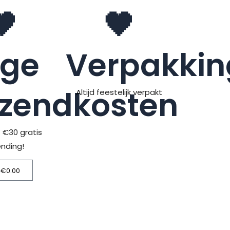
🖤
🖤
age
Verpakkin
rzendkosten
Altijd feestelijk verpakt
> €30 gratis
ending!
€
0.00
Winkelwagen