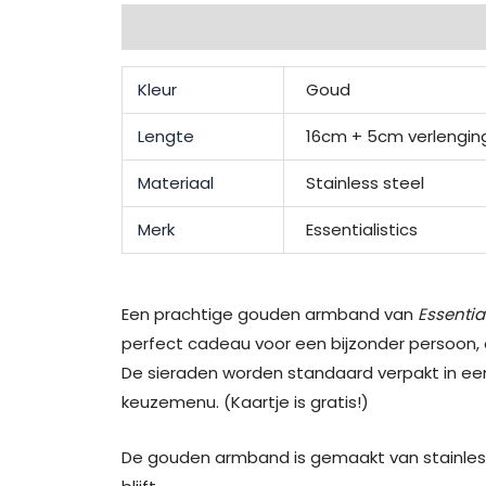
Extra informatie
Beschrijving
Beoordel
Kleur
Goud
Lengte
16cm + 5cm verlengin
Materiaal
Stainless steel
Merk
Essentialistics
Een prachtige gouden armband van
Essential
perfect cadeau voor een bijzonder persoon, of
De sieraden worden standaard verpakt in een
keuzemenu. (Kaartje is gratis!)
De gouden armband is gemaakt van stainless 