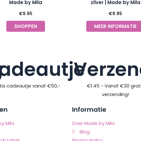
Made by Mila
zilver | Made by Mila
€
9.95
€
9.95
SHOPPEN
MEER INFORMATIE
g
adeautje
Verzen
tis cadeautje vanaf €50,-
€1.45 - Vanaf €30 grat
verzending!
en
Informatie
y Mila
Over Made by Mila
Blog
ch Label
Privacy Policy