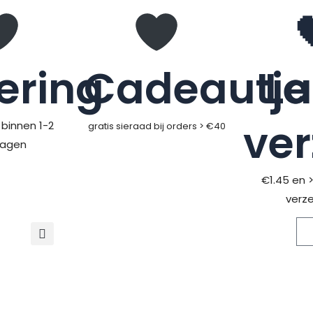
ering
Cadeautje
L
ve
binnen 1-2
gratis sieraad bij orders > €40
dagen
€1.45 en 
verz