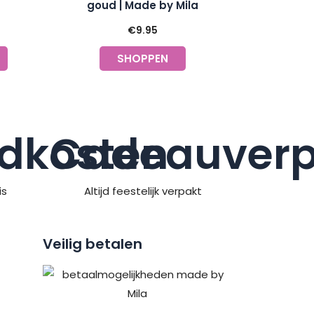
goud | Made by Mila
€
9.95
SHOPPEN
dkosten
Cadeauverp
is
Altijd feestelijk verpakt
Veilig betalen