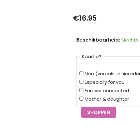
€
16.95
Armband
Beschikbaarheid:
Slechts
hangend
hartje
Kaartje?
goud
|
Nee (verpakt in sierad
Essentialistics
Especially for you
aantal
Forever connected
Mother & daughter
SHOPPEN