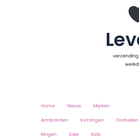
Ga
naar
de
inhoud
Lev
verzending 
werk
Home
Nieuw
Merken
Armbanden
Kettingen
Oorbellen
Ringen
Sale
Kids