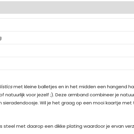
ingen (0)
g
istics
met kleine balletjes en in het midden een hangend h
 natuurlijk voor jezelf ;). Deze armband combineer je natuur
 sieradendoosje. Wil je het graag op een mooi kaartje met t
steel met daarop een dikke plating waardoor je ervan verz