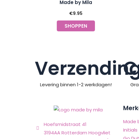
Made by Mila
€
9.95
SHOPPEN
Verzendin
C
Levering binnen 1-2 werkdagen!
Gra
Merk
Made b
Hoefsmidstraat 41
Initials
3194AA Rotterdam Hoogvliet
Go Dut