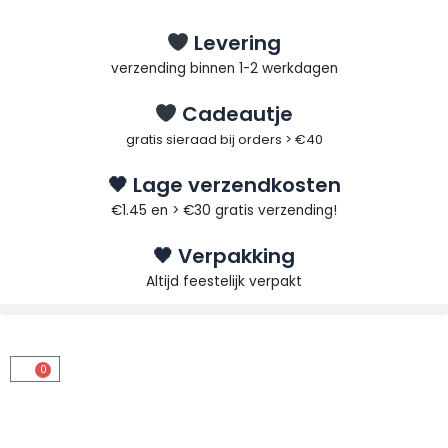
Ga
naar
Levering
de
verzending binnen 1-2 werkdagen
inhoud
Cadeautje
gratis sieraad bij orders > €40
🖤 Lage verzendkosten
€1.45 en > €30 gratis verzending!
🖤 Verpakking
Altijd feestelijk verpakt
0
Winkelwagen