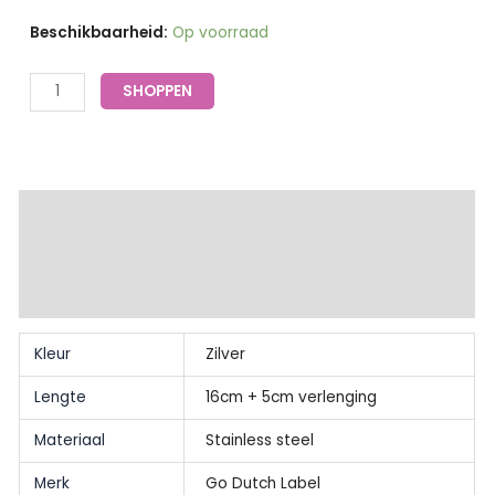
prijs
prijs
Armband
Beschikbaarheid:
Op voorraad
was:
is:
schakel
€16.95.
€5.00.
zilver
SHOPPEN
blauw
lint
-
Go
Extra informatie
Dutch
Label
Beschrijving
aantal
Beoordelingen (0)
Kleur
Zilver
Lengte
16cm + 5cm verlenging
Materiaal
Stainless steel
Merk
Go Dutch Label