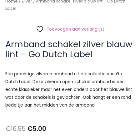
Home
/
Zilver
/ Armband schakel zilver blauw lint – Go Dutch
Label
Toevoegen aan verlanglijst
Armband schakel zilver blauw
lint – Go Dutch Label
Een prachtige zilveren armband uit de collectie van Go
Dutch Label. Deze zilveren open schakel armband is een
echte klassieker maar net even anders door het blauwe lint
wat door de schakels is gevlochten. Ook hangt er een rond
bedeltje aan het midden van de armband.
Oorspronkelijke
Huidige
€
16.95
€
5.00