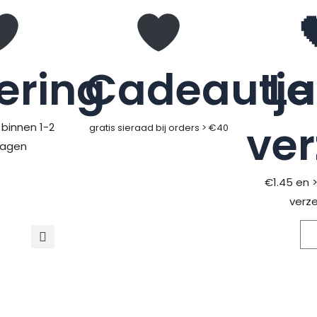
ering
Cadeautje
L
ve
binnen 1-2
gratis sieraad bij orders > €40
dagen
€1.45 en 
verz