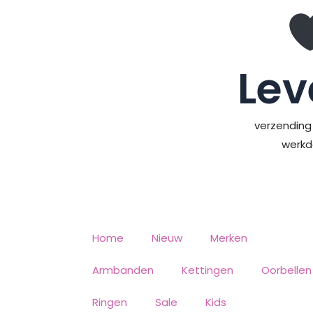
Ga
naar
de
inhoud
Lev
verzending 
werk
Home
Nieuw
Merken
Armbanden
Kettingen
Oorbellen
Ringen
Sale
Kids