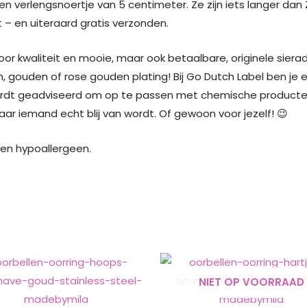
en verlengsnoertje van 5 centimeter. Ze zijn iets langer da
t – en uiteraard gratis verzonden.
oor kwaliteit en mooie, maar ook betaalbare, originele siera
, gouden of rose gouden plating! Bij Go Dutch Label ben je e
ordt geadviseerd om op te passen met chemische producten. 
r iemand echt blij van wordt. Of gewoon voor jezelf! 😉
j en hypoallergeen.
NIET OP VOORRAAD