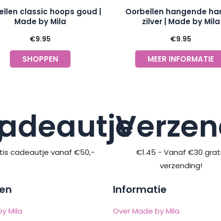
llen classic hoops goud |
Oorbellen hangende har
Made by Mila
zilver | Made by Mila
€
9.95
€
9.95
SHOPPEN
MEER INFORMATIE
g
adeautje
Verzen
tis cadeautje vanaf €50,-
€1.45 - Vanaf €30 grat
verzending!
en
Informatie
y Mila
Over Made by Mila