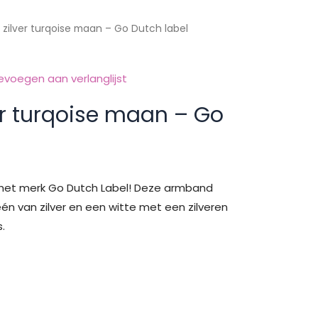
zilver turqoise maan – Go Dutch label
evoegen aan verlanglijst
r turqoise maan – Go
het merk Go Dutch Label! Deze armband
n van zilver en een witte met een zilveren
.
lijke
ge