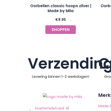
Oorbellen classic hoops zilver |
Oorbe
Made by Mila
€
9.95
SHOPPEN
Verzendin
C
Levering binnen 1-2 werkdagen!
Gra
Merk
Made b
Hoefsmidstraat 41