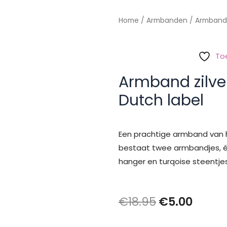
Home
/
Armbanden
/ Armband 
To
Armband zilve
Dutch label
Een prachtige armband van 
bestaat twee armbandjes, éé
hanger en turqoise steentjes
Oorspronke
Huidi
€
18.95
€
5.00
prijs
prijs