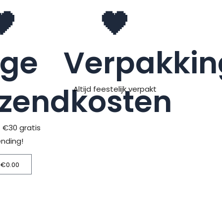
🖤
🖤
age
Verpakkin
rzendkosten
Altijd feestelijk verpakt
> €30 gratis
ending!
€
0.00
Winkelwagen