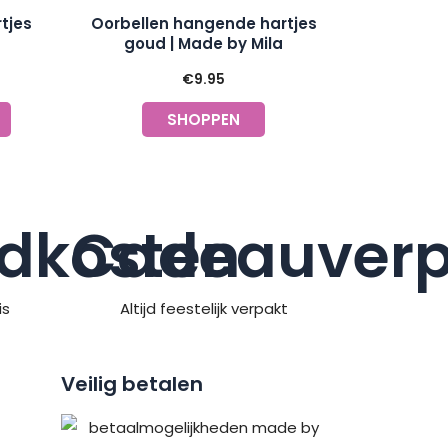
tjes
Oorbellen hangende hartjes
goud | Made by Mila
€
9.95
SHOPPEN
dkosten
Cadeauverp
is
Altijd feestelijk verpakt
Veilig betalen