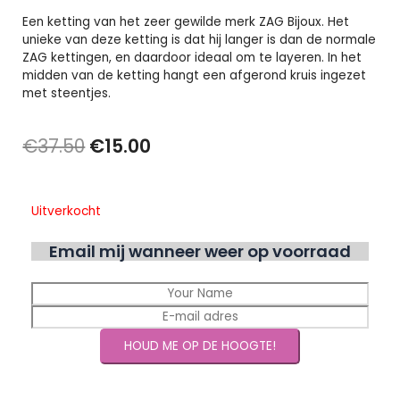
Een ketting van het zeer gewilde merk ZAG Bijoux. Het
unieke van deze ketting is dat hij langer is dan de normale
ZAG kettingen, en daardoor ideaal om te layeren. In het
midden van de ketting hangt een afgerond kruis ingezet
met steentjes.
Oorspronkelijke
Huidige
€
37.50
€
15.00
prijs
prijs
was:
is:
Uitverkocht
€37.50.
€15.00.
Email mij wanneer weer op voorraad