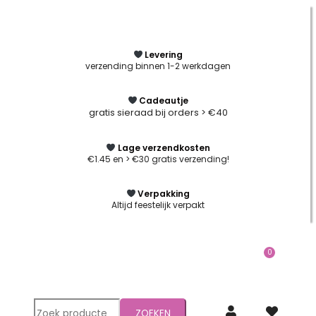
Ga
naar
de
inhoud
Levering
verzending binnen 1-2 werkdagen
Cadeautje
gratis sieraad bij orders > €40
Lage verzendkosten
€1.45 en > €30 gratis verzending!
Verpakking
Altijd feestelijk verpakt
0
Winkel
Zoeken
ZOEKEN