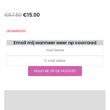
Oorspronkelijke
Huidige
€
57.50
€
15.00
prijs
prijs
Uitverkocht
was:
is:
€57.50.
€15.00.
Email mij wanneer weer op voorraad
Beschrijving
Beoordelingen (0)