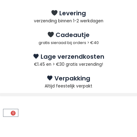
Ga
naar
Levering
de
verzending binnen 1-2 werkdagen
inhoud
Cadeautje
gratis sieraad bij orders > €40
🖤 Lage verzendkosten
€1.45 en > €30 gratis verzending!
🖤 Verpakking
Altijd feestelijk verpakt
0
Winkelwagen