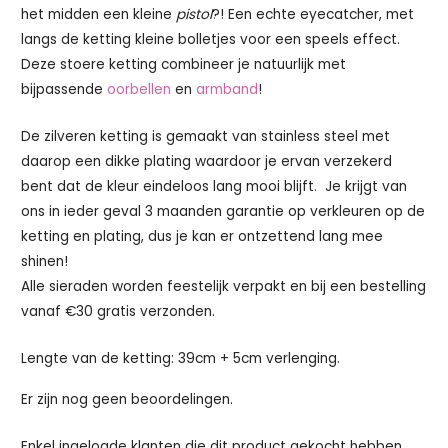
het midden een kleine
pistol
?! Een echte eyecatcher, met
langs de ketting kleine bolletjes voor een speels effect.
Deze stoere ketting combineer je natuurlijk met
bijpassende
oorbellen
en
armband
!
De zilveren ketting is gemaakt van stainless steel met
daarop een dikke plating waardoor je ervan verzekerd
bent dat de kleur eindeloos lang mooi blijft. Je krijgt van
ons in ieder geval 3 maanden garantie op verkleuren op de
ketting en plating, dus je kan er ontzettend lang mee
shinen!
Alle sieraden worden feestelijk verpakt en bij een bestelling
vanaf €30 gratis verzonden.
Lengte van de ketting: 39cm + 5cm verlenging.
Er zijn nog geen beoordelingen.
Enkel ingelogde klanten die dit product gekocht hebben,