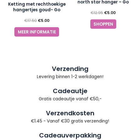
north star hanger – Go
Ketting met rechthoekige
Dutch Label
hangertjes goud- Go
€
12.95
€
5.00
Dutch Label
€
17.50
€
5.00
SHOPPEN
MEER INFORMATIE
Verzending
Levering binnen 1-2 werkdagen!
Cadeautje
Gratis cadeautje vanaf €50,-
Verzendkosten
€1.45 - Vanaf €30 gratis verzending!
Cadeauverpakking