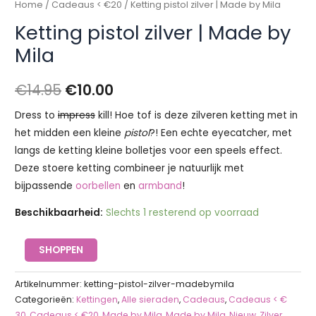
Home
/
Cadeaus < €20
/ Ketting pistol zilver | Made by Mila
Ketting pistol zilver | Made by
Mila
€
14.95
€
10.00
Dress to
impress
kill! Hoe tof is deze zilveren ketting met in
het midden een kleine
pistol
?! Een echte eyecatcher, met
langs de ketting kleine bolletjes voor een speels effect.
Deze stoere ketting combineer je natuurlijk met
bijpassende
oorbellen
en
armband
!
Beschikbaarheid:
Slechts 1 resterend op voorraad
SHOPPEN
Artikelnummer:
ketting-pistol-zilver-madebymila
Categorieën:
Kettingen
,
Alle sieraden
,
Cadeaus
,
Cadeaus < €
30
,
Cadeaus < €20
,
Made by Mila
,
Made by Mila
,
Nieuw
,
Zilver