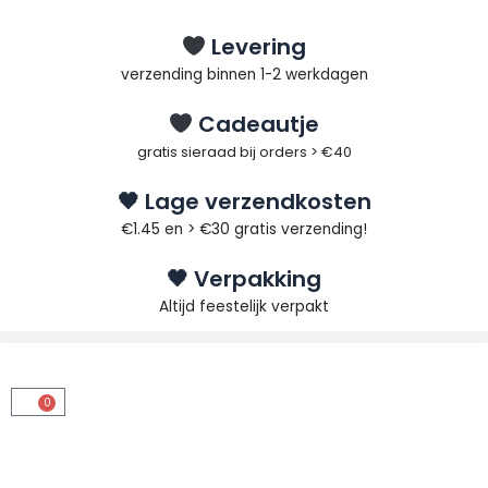
Ga
naar
Levering
de
verzending binnen 1-2 werkdagen
inhoud
Cadeautje
gratis sieraad bij orders > €40
🖤 Lage verzendkosten
€1.45 en > €30 gratis verzending!
🖤 Verpakking
Altijd feestelijk verpakt
0
Winkelwagen