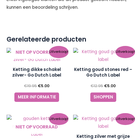
kunnen een beoordeling schrijven.
Gerelateerde producten
Oorspronkelijke
Huidige
Oorspronkelijke
Huidige
NIET OP VOORRAAD
Uitverkoop!
Uitverkoop!
prijs
prijs
prijs
prijs
was:
is:
was:
is:
€19.95.
€5.00.
€12.95.
€5.00.
Ketting dikke schakel
Ketting goud stones red –
zilver- Go Dutch Label
Go Dutch Label
€
19.95
€
5.00
€
12.95
€
5.00
MEER INFORMATIE
SHOPPEN
Oorspronkelijke
Huidige
Oorspronkelijke
Huidige
Uitverkoop!
Uitverkoop!
prijs
prijs
prijs
prijs
NIET OP VOORRAAD
was:
is:
was:
is:
€17.50.
€5.00.
€12.95.
€5.00.
Ketting zilver met grijze