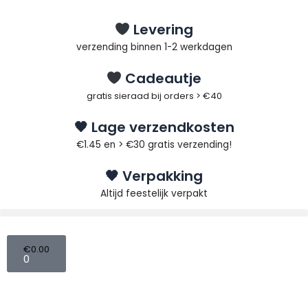
Ga
naar
Levering
de
verzending binnen 1-2 werkdagen
inhoud
Cadeautje
gratis sieraad bij orders > €40
🖤 Lage verzendkosten
€1.45 en > €30 gratis verzending!
🖤 Verpakking
Altijd feestelijk verpakt
Winkelwagen
€
0.00
0