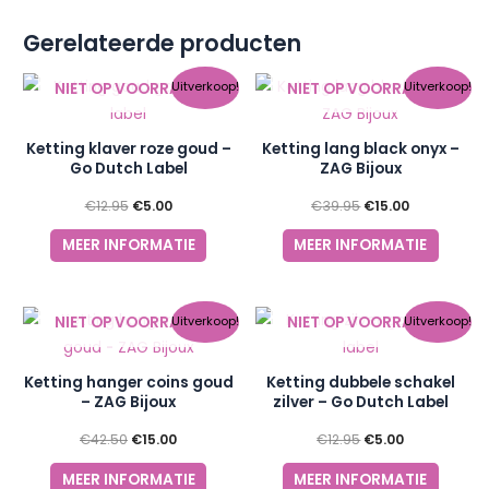
Gerelateerde producten
Oorspronkelijke
Huidige
Oorspronkelijke
Huidige
NIET OP VOORRAAD
NIET OP VOORRAAD
Uitverkoop!
Uitverkoop!
prijs
prijs
prijs
prijs
was:
is:
was:
is:
€12.95.
€5.00.
€39.95.
€15.00.
Ketting klaver roze goud –
Ketting lang black onyx –
Go Dutch Label
ZAG Bijoux
€
12.95
€
5.00
€
39.95
€
15.00
MEER INFORMATIE
MEER INFORMATIE
Oorspronkelijke
Huidige
Oorspronkelijke
Huidige
NIET OP VOORRAAD
NIET OP VOORRAAD
Uitverkoop!
Uitverkoop!
prijs
prijs
prijs
prijs
was:
is:
was:
is:
€42.50.
€15.00.
€12.95.
€5.00.
Ketting hanger coins goud
Ketting dubbele schakel
– ZAG Bijoux
zilver – Go Dutch Label
€
42.50
€
15.00
€
12.95
€
5.00
MEER INFORMATIE
MEER INFORMATIE