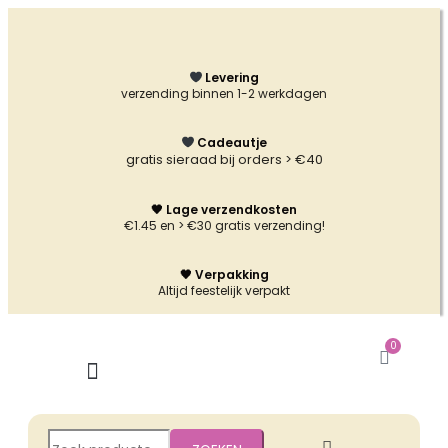
Ga
naar
de
inhoud
Levering
verzending binnen 1-2 werkdagen
Cadeautje
gratis sieraad bij orders > €40
🖤 Lage verzendkosten
€1.45 en > €30 gratis verzending!
🖤 Verpakking
Altijd feestelijk verpakt
0
Winkel
Zoeken