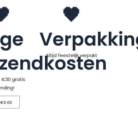
🖤
🖤
age
Verpakkin
rzendkosten
Altijd feestelijk verpakt
> €30 gratis
ending!
€
0.00
Winkelwagen