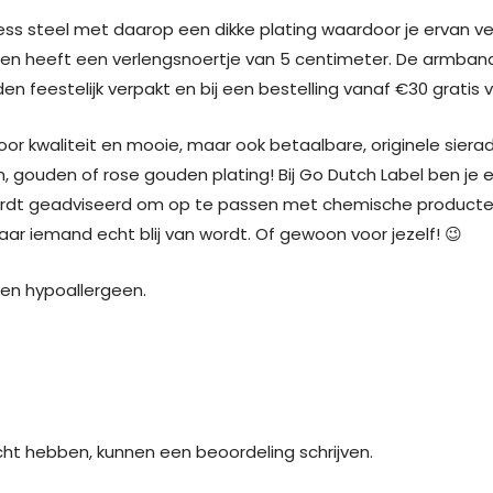
ess steel met daarop een dikke plating waardoor je ervan ve
ng en heeft een verlengsnoertje van 5 centimeter. De armban
en feestelijk verpakt en bij een bestelling vanaf €30 gratis
oor kwaliteit en mooie, maar ook betaalbare, originele siera
, gouden of rose gouden plating! Bij Go Dutch Label ben je e
ordt geadviseerd om op te passen met chemische producten. 
r iemand echt blij van wordt. Of gewoon voor jezelf! 😉
j en hypoallergeen.
cht hebben, kunnen een beoordeling schrijven.