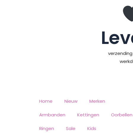
Ga
naar
de
inhoud
Lev
verzending 
werk
Home
Nieuw
Merken
Armbanden
Kettingen
Oorbellen
Ringen
Sale
Kids