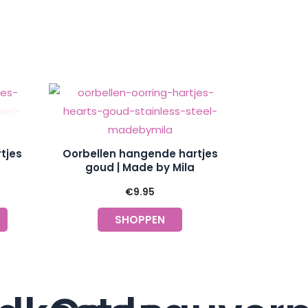
tjes
Oorbellen hangende hartjes
goud | Made by Mila
€
9.95
SHOPPEN