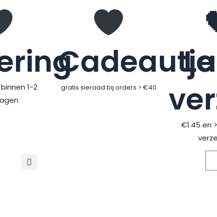
ering
Cadeautje
L
ve
binnen 1-2
gratis sieraad bij orders > €40
dagen
€1.45 en 
verz