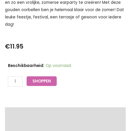
en zo een vrolijke, zomerse earparty te creëren! Met deze
gouden oorbellen ben je helemaal klaar voor de zomer! Dat
leuke feestje, festival, een terrasje of gewoon voor iedere
dag!
€
11.95
Oorbellen
Beschikbaarheid:
Op voorraad
gouden
studs
SHOPPEN
roze
bloemetje
-
Go
Extra informatie
Dutch
Label
Beschrijving