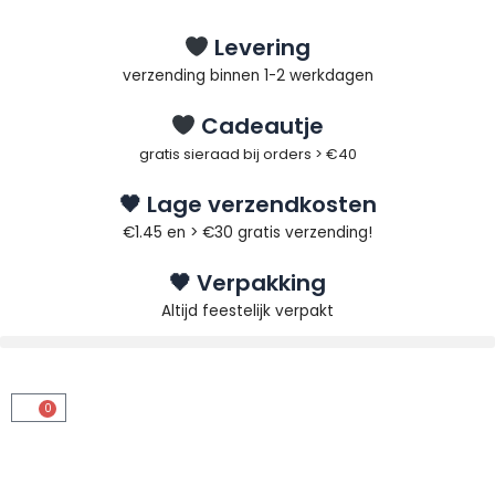
Ga
naar
Levering
de
verzending binnen 1-2 werkdagen
inhoud
Cadeautje
gratis sieraad bij orders > €40
🖤 Lage verzendkosten
€1.45 en > €30 gratis verzending!
🖤 Verpakking
Altijd feestelijk verpakt
0
Winkelwagen