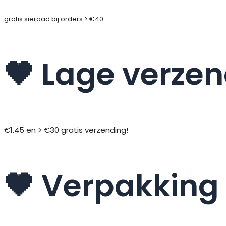
gratis sieraad bij orders > €40
🖤 Lage verze
€1.45 en > €30 gratis verzending!
🖤 Verpakking