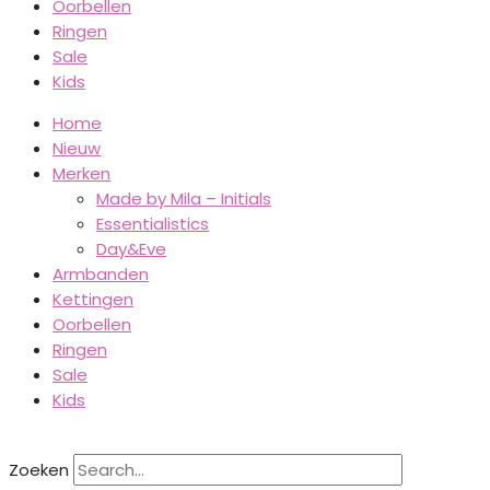
Oorbellen
Ringen
Sale
Kids
Home
Nieuw
Merken
Made by Mila – Initials
Essentialistics
Day&Eve
Armbanden
Kettingen
Oorbellen
Ringen
Sale
Kids
Zoeken