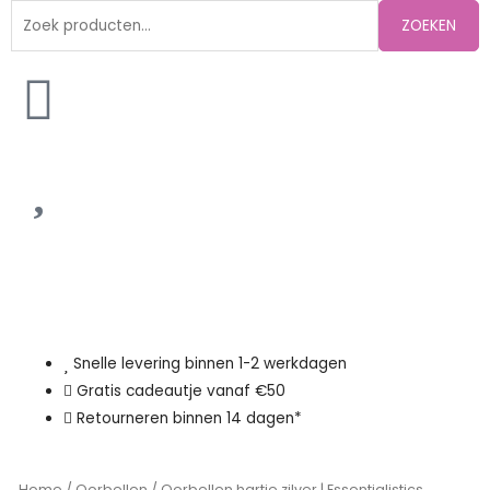
Zoeken
ZOEKEN
naar:
Snelle levering binnen 1-2 werkdagen
Gratis cadeautje vanaf €50
Retourneren binnen 14 dagen*
Home
/
Oorbellen
/ Oorbellen hartje zilver | Essentialistics