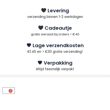
Ga
naar
Levering
de
verzending binnen 1-2 werkdagen
inhoud
Cadeautje
gratis sieraad bij orders > €40
🖤 Lage verzendkosten
€1.45 en > €30 gratis verzending!
🖤 Verpakking
Altijd feestelijk verpakt
0
Winkelwagen