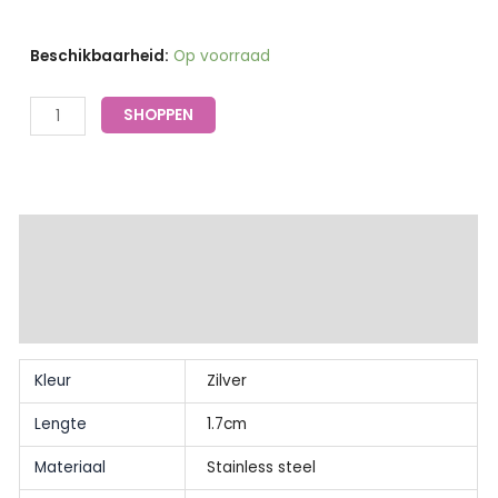
Oorbellen
Beschikbaarheid:
Op voorraad
hartje
zilver
SHOPPEN
|
Essentialistics
aantal
Extra informatie
Beschrijving
Beoordelingen (0)
Kleur
Zilver
Lengte
1.7cm
Materiaal
Stainless steel