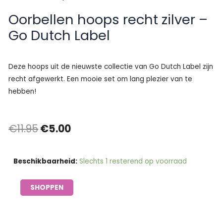
Oorbellen hoops recht zilver –
Go Dutch Label
Deze hoops uit de nieuwste collectie van Go Dutch Label zijn
recht afgewerkt. Een mooie set om lang plezier van te
hebben!
Oorspronkelijke
Huidige
€
11.95
€
5.00
prijs
prijs
Oorbellen
Beschikbaarheid:
Slechts 1 resterend op voorraad
was:
is:
hoops
€11.95.
€5.00.
recht
SHOPPEN
zilver
-