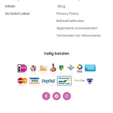
Initials
Blog
Go Dutch Label
Privacy Policy
Betaalmethodes
Algemene voorwaarden
Verzenden en retourneren
Veilig betalen
F
P
I
a
i
n
c
n
s
e
t
t
b
e
a