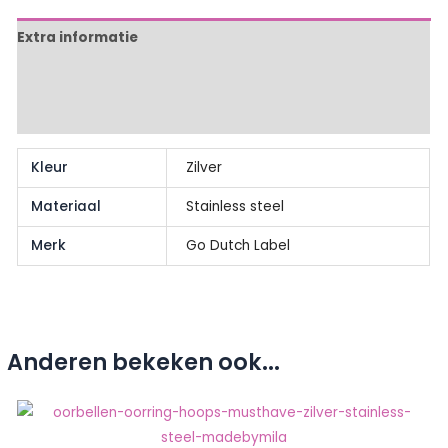
Go
Dutch
Extra informatie
Label
Beschrijving
aantal
Beoordelingen (0)
Kleur
Zilver
Materiaal
Stainless steel
Merk
Go Dutch Label
Anderen bekeken ook...