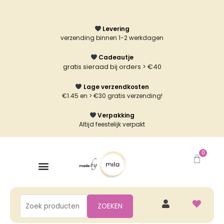
Ga
naar
Levering
de
verzending binnen 1-2 werkdagen
inhoud
Cadeautje
gratis sieraad bij orders > €40
Lage verzendkosten
€1.45 en > €30 gratis verzending!
Verpakking
Altijd feestelijk verpakt
0
Winke
Zoeken
ZOEKEN
naar: