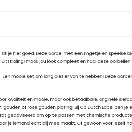
n zit je hier goed. Deze oorbel met een ringetje en speelse b
uitstraling! maak jou look compleet en haal deze oorbellen 
. Een mooie set om lang plezier van te hebben! Deze oorbell
oor kwaliteit en mooie, maar ook betaalbare, originele siera
, gouden of rose gouden plating! Bij Go Dutch Label ben je e
ordt geadviseerd om op te passen met chemische producten. 
r je iemand echt blij mee maakt. Of gewoon voor jezelf natu