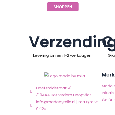
SHOPPEN
Verzendin
C
Levering binnen 1-2 werkdagen!
Gra
Merk
Made b
Hoefsmidstraat 41
Initials
3194AA Rotterdam Hoogvliet
Go Dut
info@madebymila.nl | ma t/m vr
9-12u