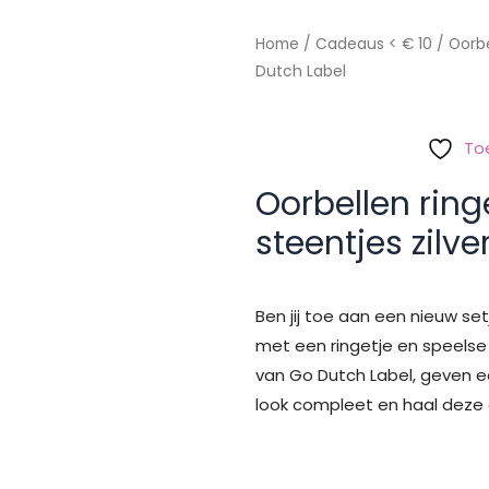
Home
/
Cadeaus < € 10
/ Oorbe
Dutch Label
To
Oorbellen rin
steentjes zilv
Ben jij toe aan een nieuw set
met een ringetje en speelse 
van Go Dutch Label, geven ee
look compleet en haal deze 