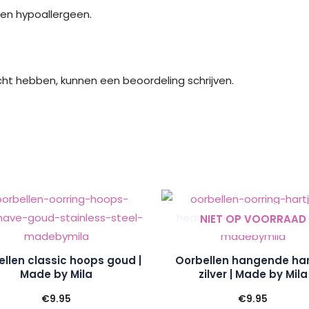
j en hypoallergeen.
cht hebben, kunnen een beoordeling schrijven.
NIET OP VOORRAAD
llen classic hoops goud |
Oorbellen hangende har
Made by Mila
zilver | Made by Mila
€
9.95
€
9.95