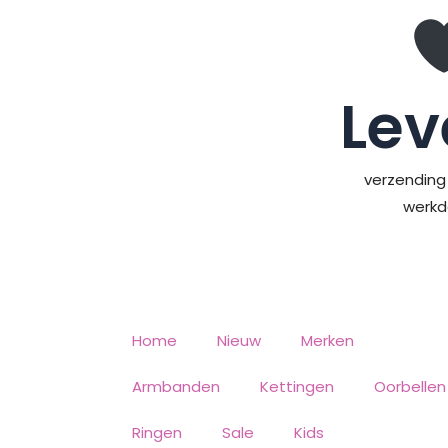
Ga
naar
de
inhoud
Lev
verzending 
werk
Home
Nieuw
Merken
Armbanden
Kettingen
Oorbellen
Ringen
Sale
Kids