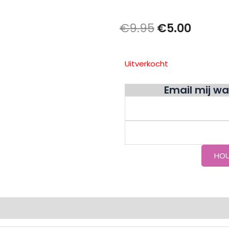
Oorspronkel
Huidi
€
9.95
€
5.00
prijs
prijs
Uitverkocht
was:
is:
€9.95.
€5.00.
Email mij w
ingen (0)