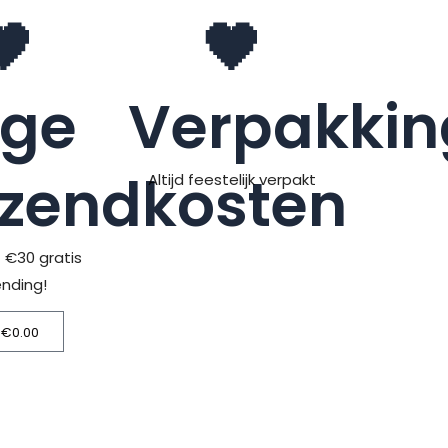
🖤
🖤
age
Verpakkin
rzendkosten
Altijd feestelijk verpakt
> €30 gratis
ending!
€
0.00
Winkelwagen