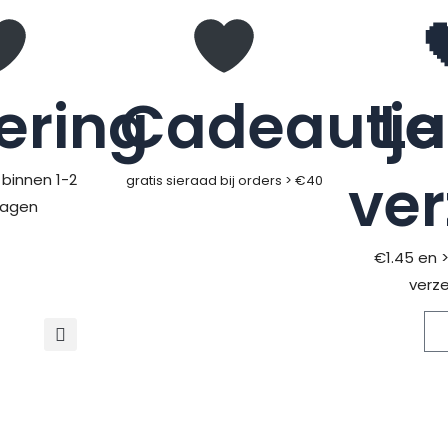
ering
Cadeautje
L
ve
binnen 1-2
gratis sieraad bij orders > €40
dagen
€1.45 en 
verz