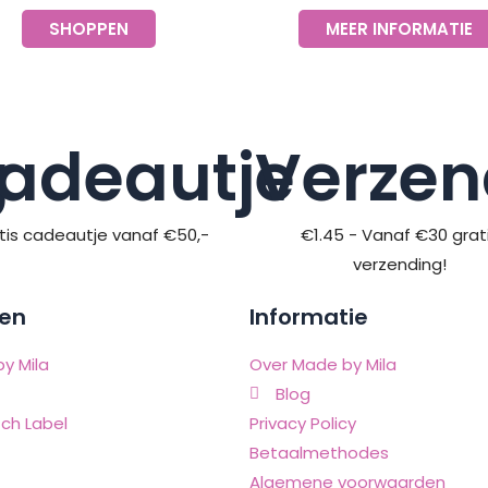
SHOPPEN
MEER INFORMATIE
g
adeautje
Verzen
tis cadeautje vanaf €50,-
€1.45 - Vanaf €30 grat
verzending!
en
Informatie
y Mila
Over Made by Mila
Blog
ch Label
Privacy Policy
Betaalmethodes
Algemene voorwaarden