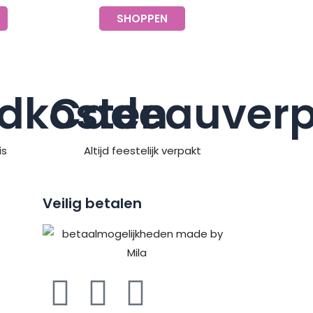
SHOPPEN
dkosten
Cadeauverp
is
Altijd feestelijk verpakt
Veilig betalen
F
P
I