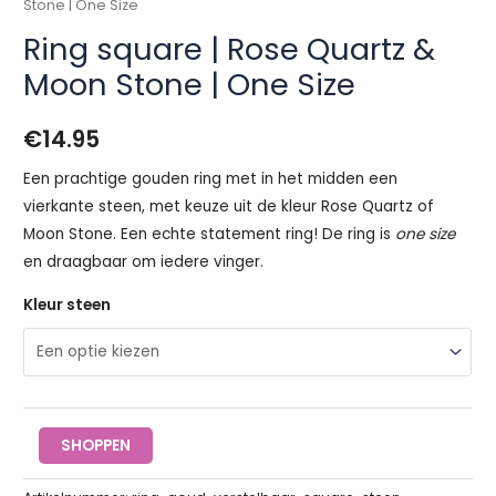
|
Stone | One Size
One
Ring square | Rose Quartz &
Size
Moon Stone | One Size
aantal
€
14.95
Een prachtige gouden ring met in het midden een
vierkante steen, met keuze uit de kleur Rose Quartz of
Moon Stone. Een echte statement ring! De ring is
one size
en draagbaar om iedere vinger.
Kleur steen
SHOPPEN