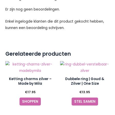
Er zijn nog geen beoordelingen.
Enkel ingelogde klanten die dit product gekocht hebben,
kunnen een beoordeling schrijven.
Gerelateerde producten
Dit
product
heeft
Ketting charms zilver –
Dubbele ring | Goud &
meerder
Made by Mila
Zilver | One Size
variaties.
€
17.95
€
13.95
Deze
SHOPPEN
STEL SAMEN
optie
kan