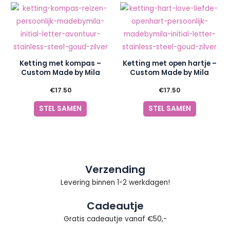
gekozen
Dit
Dit
worden
product
product
op
heeft
heeft
de
meerdere
meerder
productp
variaties.
variaties.
Ketting met kompas –
Ketting met open hartje –
Deze
Deze
Custom Made by Mila
Custom Made by Mila
optie
optie
€
17.50
€
17.50
kan
kan
STEL SAMEN
STEL SAMEN
gekozen
gekozen
worden
worden
op
op
de
de
productpagina
productp
Verzending
Levering binnen 1-2 werkdagen!
Cadeautje
Gratis cadeautje vanaf €50,-