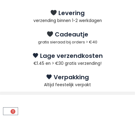
Ga
naar
Levering
de
verzending binnen 1-2 werkdagen
inhoud
Cadeautje
gratis sieraad bij orders > €40
🖤 Lage verzendkosten
€1.45 en > €30 gratis verzending!
🖤 Verpakking
Altijd feestelijk verpakt
0
Winkelwagen