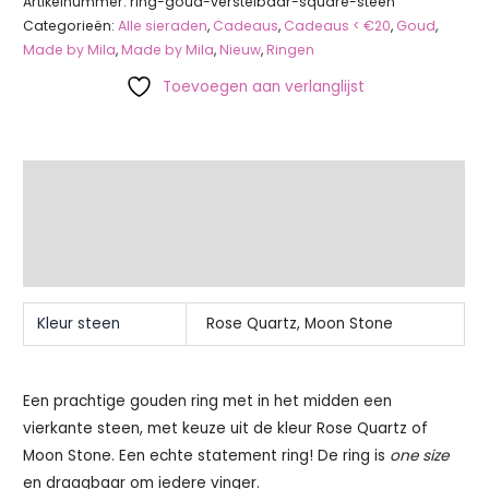
Artikelnummer:
ring-goud-verstelbaar-square-steen
Categorieën:
Alle sieraden
,
Cadeaus
,
Cadeaus < €20
,
Goud
,
Made by Mila
,
Made by Mila
,
Nieuw
,
Ringen
Toevoegen aan verlanglijst
Extra informatie
Beschrijving
Beoordelingen (0)
Kleur steen
Rose Quartz, Moon Stone
Een prachtige gouden ring met in het midden een
vierkante steen, met keuze uit de kleur Rose Quartz of
Moon Stone. Een echte statement ring! De ring is
one size
en draagbaar om iedere vinger.