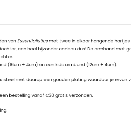
nden van
Essentialistics
met twee in elkaar hangende hartjes
& dochter, een heel bijzonder cadeau dus! De armband met 
chter.
and (16cm + 4cm) en een kids armband (12cm + 4cm).
 steel met daarop een gouden plating waardoor je ervan ve
j een bestelling vanaf €30 gratis verzonden.
ing.