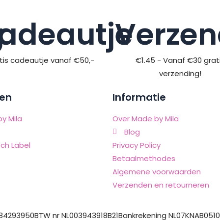
g
adeautje
Verzen
tis cadeautje vanaf €50,-
€1.45 - Vanaf €30 grat
verzending!
en
Informatie
y Mila
Over Made by Mila
Blog
ch Label
Privacy Policy
Betaalmethodes
Algemene voorwaarden
Verzenden en retourneren
 84293950
BTW nr NL003943918B21
Bankrekening NL07KNAB051