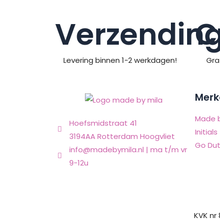
Verzendin
C
Levering binnen 1-2 werkdagen!
Gra
Merk
Made b
Hoefsmidstraat 41
Initials
3194AA Rotterdam Hoogvliet
Go Dut
info@madebymila.nl | ma t/m vr
9-12u
KVK nr