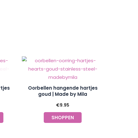
tjes
Oorbellen hangende hartjes
goud | Made by Mila
€
9.95
SHOPPEN