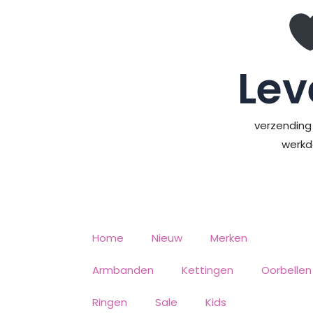
Ga
naar
de
inhoud
Lev
verzending 
werk
Home
Nieuw
Merken
Armbanden
Kettingen
Oorbellen
Ringen
Sale
Kids