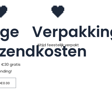
🖤
🖤
age
Verpakkin
rzendkosten
Altijd feestelijk verpakt
> €30 gratis
ending!
€
0.00
Winkelwagen