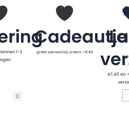
ering
Cadeautje
L
ve
binnen 1-2
gratis sieraad bij orders > €40
dagen
€1.45 en 
verz