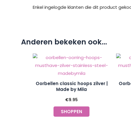
Enkel ingelogde klanten die dit product geko
Anderen bekeken ook...
Oorbellen classic hoops zilver |
Oorbe
Made by Mila
€
9.95
SHOPPEN