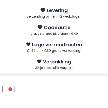
Ga
naar
Levering
de
verzending binnen 1-2 werkdagen
inhoud
Cadeautje
gratis sieraad bij orders > €40
🖤 Lage verzendkosten
€1.45 en > €30 gratis verzending!
🖤 Verpakking
Altijd feestelijk verpakt
0
Winkelwagen