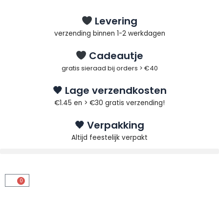
Ga
naar
Levering
de
verzending binnen 1-2 werkdagen
inhoud
Cadeautje
gratis sieraad bij orders > €40
🖤 Lage verzendkosten
€1.45 en > €30 gratis verzending!
🖤 Verpakking
Altijd feestelijk verpakt
0
Winkelwagen