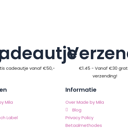
g
adeautje
Verzen
tis cadeautje vanaf €50,-
€1.45 - Vanaf €30 grat
verzending!
en
Informatie
y Mila
Over Made by Mila
Blog
ch Label
Privacy Policy
Betaalmethodes