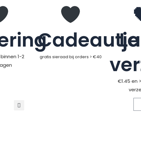
ering
Cadeautje
L
ve
binnen 1-2
gratis sieraad bij orders > €40
dagen
€1.45 en 
verz