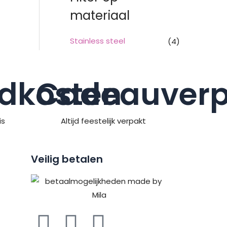
materiaal
Stainless steel
(4)
dkosten
Cadeauverp
is
Altijd feestelijk verpakt
Veilig betalen
F
P
I