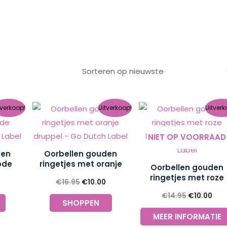
onkelijke
Huidige
Oorspronkelijke
Huidige
Oorspronke
Hui
tverkoop!
Uitverkoop!
Uitverk
prijs
prijs
prijs
prijs
prij
is:
was:
is:
was:
is:
.
€10.00.
€16.95.
€10.00.
€14.95.
€10
NIET OP VOORRAAD
den
Oorbellen gouden
ode
ringetjes met oranje
Oorbellen gouden
utch
druppel – Go Dutch
ringetjes met roze
€
16.95
€
10.00
Label
bloemetje – Go Dut
€
14.95
€
10.00
Label
SHOPPEN
MEER INFORMATIE