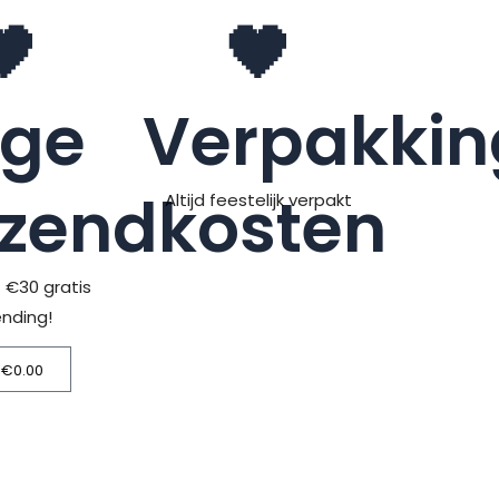
🖤
🖤
age
Verpakkin
rzendkosten
Altijd feestelijk verpakt
> €30 gratis
ending!
€
0.00
Winkelwagen