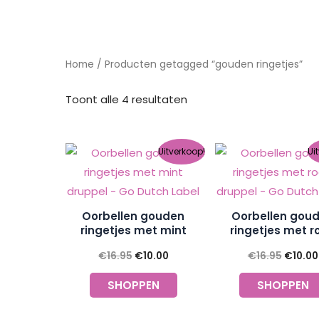
Gesorteerd
Home
/ Producten getagged “gouden ringetjes”
op
nieuwste
Toont alle 4 resultaten
Oorspronkelijke
Huidige
Oorspr
Uitverkoop!
Ui
prijs
prijs
prijs
was:
is:
was:
€16.95.
€10.00.
€16.95
Oorbellen gouden
Oorbellen gou
ringetjes met mint
ringetjes met r
druppel – Go Dutch
druppel – Go D
€
16.95
€
10.00
€
16.95
€
10.00
Label
Label
SHOPPEN
SHOPPEN