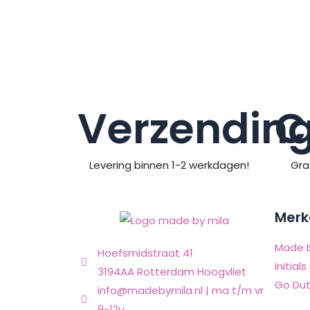
Verzendin
C
Levering binnen 1-2 werkdagen!
Gra
Merk
Made b
Hoefsmidstraat 41
Initials
3194AA Rotterdam Hoogvliet
Go Dut
info@madebymila.nl | ma t/m vr
9-12u