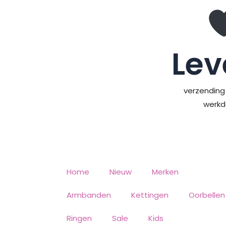
Ga
naar
de
inhoud
Lev
verzending 
werk
Home
Nieuw
Merken
Armbanden
Kettingen
Oorbellen
Ringen
Sale
Kids