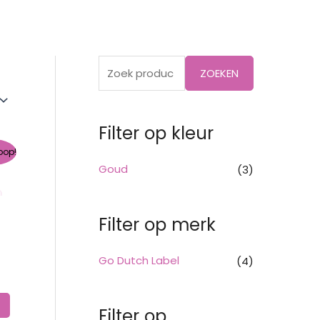
Z
ZOEKEN
o
e
Filter op kleur
k
lijke
dige
e
oop!
s
Goud
(3)
n
.00.
n
a
Filter op merk
a
r
Go Dutch Label
(4)
ch
:
Filter op