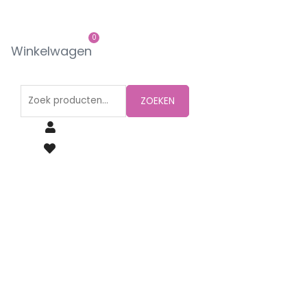
0
Winkelwagen
ZOEKEN
Armband
open
hartje
goud
|
Essentialistics
aantal