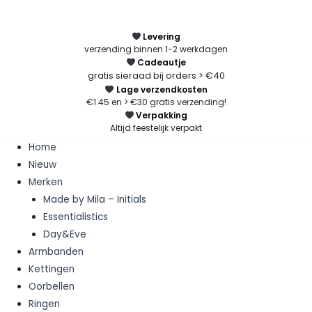
Ga
Zoeken
naar
naar:
Levering
de
verzending binnen 1-2 werkdagen
inhoud
Cadeautje
gratis sieraad bij orders > €40
Lage verzendkosten
€1.45 en > €30 gratis verzending!
Verpakking
Altijd feestelijk verpakt
Home
Nieuw
Merken
Made by Mila – Initials
Essentialistics
Day&Eve
Armbanden
Kettingen
Oorbellen
Ringen