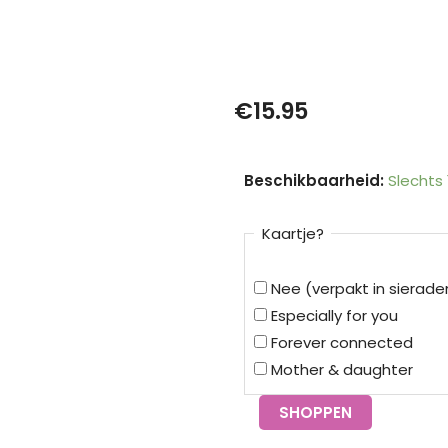
€
15.95
Kids
Beschikbaarheid:
Slechts
armband
hartje
Kaartje?
goud
|
Nee (verpakt in sierad
Essentialistics
Especially for you
aantal
Forever connected
Mother & daughter
SHOPPEN