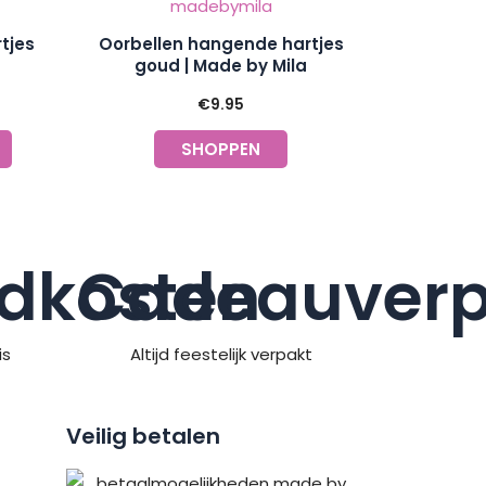
tjes
Oorbellen hangende hartjes
goud | Made by Mila
€
9.95
SHOPPEN
dkosten
Cadeauverp
is
Altijd feestelijk verpakt
Veilig betalen