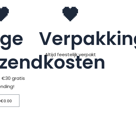
🖤
🖤
age
Verpakkin
rzendkosten
Altijd feestelijk verpakt
> €30 gratis
ending!
€
0.00
Winkelwagen