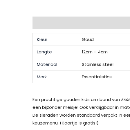
Extra informatie
Beschrijving
Beoordel
Kleur
Goud
Lengte
12cm + 4cm
Materiaal
Stainless steel
Merk
Essentialistics
Een prachtige gouden kids armband van
Esse
een bijzonder meisje! Ook verkrijgbaar in ma
De sieraden worden standaard verpakt in een
keuzemenu. (Kaartje is gratis!)