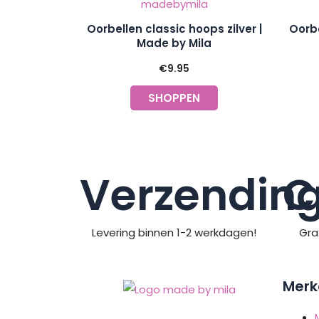
Oorbellen classic hoops zilver |
Oorbe
Made by Mila
€
9.95
SHOPPEN
Verzendin
C
Levering binnen 1-2 werkdagen!
Gra
Merk