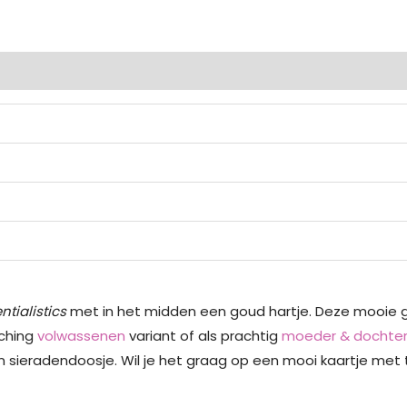
ingen (0)
ntialistics
met in het midden een goud hartje. Deze mooie 
tching
volwassenen
variant of als prachtig
moeder & dochter
 sieradendoosje. Wil je het graag op een mooi kaartje met t