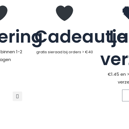
ering
Cadeautje
L
ve
binnen 1-2
gratis sieraad bij orders > €40
dagen
€1.45 en 
verz