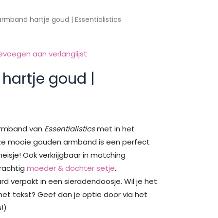
armband hartje goud | Essentialistics
evoegen aan verlanglijst
hartje goud |
 armband van
Essentialistics
met in het
ze mooie gouden armband is een perfect
isje! Ook verkrijgbaar in matching
prachtig
moeder & dochter setje
..
d verpakt in een sieradendoosje. Wil je het
et tekst? Geef dan je optie door via het
!)