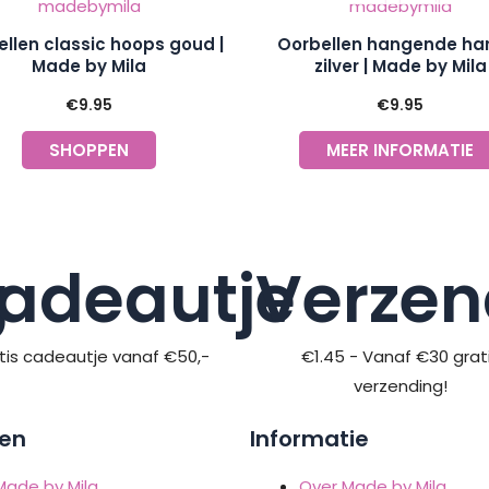
llen classic hoops goud |
Oorbellen hangende har
Made by Mila
zilver | Made by Mila
€
9.95
€
9.95
SHOPPEN
MEER INFORMATIE
g
adeautje
Verzen
tis cadeautje vanaf €50,-
€1.45 - Vanaf €30 grat
verzending!
en
Informatie
Made by Mila
Over Made by Mila