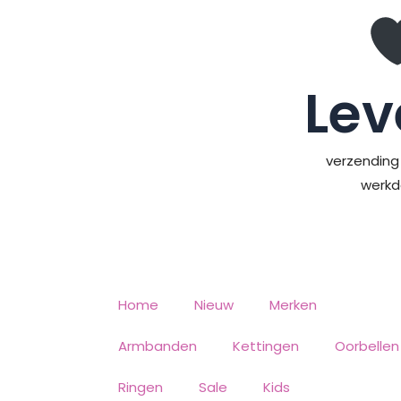
Ga
naar
de
inhoud
Lev
verzending 
werk
Home
Nieuw
Merken
Armbanden
Kettingen
Oorbellen
Ringen
Sale
Kids