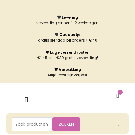
Ga
naar
Levering
de
verzending binnen 1-2 werkdagen
inhoud
Cadeautje
gratis sieraad bij orders > €40
🖤 Lage verzendkosten
€1.45 en > €30 gratis verzending!
🖤 Verpakking
Altijd feestelijk verpakt
0
Winke
Zoeken
ZOEKEN
naar: