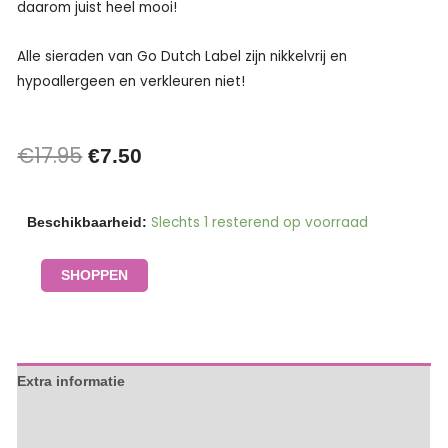
daarom juist heel mooi!
Alle sieraden van Go Dutch Label zijn nikkelvrij en
hypoallergeen en verkleuren niet!
€
17.95
Oorspronkelijke
Huidige
€
7.50
prijs
prijs
Ketting
Slechts 1 resterend op voorraad
Beschikbaarheid:
was:
is:
klein
€17.95.
€7.50.
schakel
SHOPPEN
zilver
-
Go
Dutch
Extra informatie
Label
aantal
Beschrijving